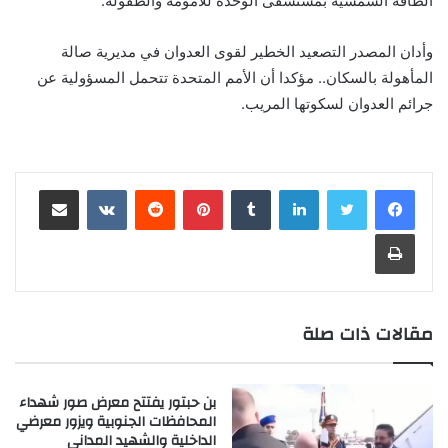
الطاقة الشمسية بمستشفى الوحدة للأمومة والطفولة.
وأدان المصدر التصعيد الخطير لقوى العدوان في مديرية صالة
المأهولة بالسكان.. مؤكدا أن الأمم المتحدة تتحمل المسؤولية عن
جرائم العدوان لسكوتها المريب.
لينكدإن
‏Tumblr
بينتيريست
‏Reddit
‏VKontakte
مشاركة عبر البريد
طباعة
مقالات ذات صلة
بن حبتور يفتتح معرض صور شهداء
المحافظات الجنوبية ويزور معرضي
الداخلية والشهيد المداني