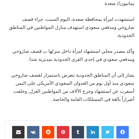
يمانيون// صعدة
استشهدت امرأة بمحافظة صعدة، اليوم السبت، جراء قصف
صاروخي ومدفعي سعودي استهدف منازل المواطنين في المناطق
الحدودية.
وأكد مصدر محلي استشهاد امرأة داخل منزلها ب قصف صاروخي
ومدفعي سعودي في إحدى القرى الحدودية بمديرية شدا.
يشار إلى أن المناطق الحدودية تتعرض باستمرار لقصف صاروخي
سعودي منذ أول يوم من العدوان السعودي الأمريكي على اليمن
أسفرت عن استشهاد وجرح الآلاف من المواطنين العزل, وخلفت
أضراراً بالغة في الممتلكات العامة والخاصة.
لينكدإن
‏Tumblr
بينتيريست
‏Reddit
‏VKontakte
مشاركة عبر البريد