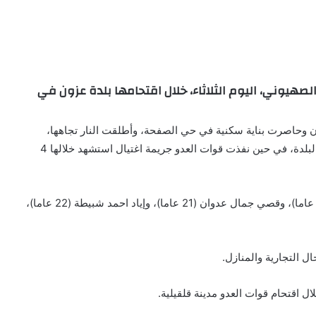
و الصهيوني، اليوم الثلاثاء، خلال اقتحامها بلدة عزون في
ن وحاصرت بناية سكنية في حي الصفحة، وأطلقت النار تجاهها،
موضحة أن اشتباكات مسلحة اندلعت في أرجاء متفرقة من البلدة، في حين نفذت قوات العدو جريمة اغتيال استشهد خلالها 4
وأكدت المصادر استشهاد الشبان وليد اسماعيل رضوان (18 عاما)، وقصي جمال عدوان (21 عاما)، وإياد احمد شبيطة (22 عاما)،
 التجارية والمنازل.
ل اقتحام قوات العدو مدينة قلقيلية.