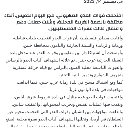
في
ديسمبر 14, 2023
اقتحمت قوات العدو الصهيوني، فجر اليوم الخميس، أنحاء
مختلفة بالضفة الغربية المحتلة، وشنت حملات دهم
واعتقال طالت عشرات الفلسطينيين.
وأفادت مصادر فلسطينية بأن قوات العدو اقتحمت بلدات قباطية
ورمانة والزبابدة والسيلة الحارثية واليامون بمحافظة جنين.
وأوضحت أن اشتباكا دار بين مقاومين وقوات العدو عند مدخل بلدة
السيلة الحارثية غرب جنين، تم خلاله استهداف آليات العدو بالرصاص
والعبوات الناسفة محلية الصنع، بالتزامن مع قيام جرافة عسكرية
بتجريف الشوارع وتدمير البنية التحتية.
كما وقع اشتباك مسلح في بلدة رمانة غرب جنين، فيما اندلعت
مواجهات في بلدة اليامون غرباً.
واقتحمت قوات العدو عدة منازل في بلدة عزموط شرق نابلس،
ونفذت فيها عمليات تفتيش وتخريب لمحتوياتها، واعتقلت شابين.
واندلعت مواجهات بين الشبان وقوات العدو التي اقتحمت مخيم عين
السلطان في أريحا، وتخللها استهداف آليات العدو بعبوة محلية الصنع.
وأطلق مقاومون فجر اليوم النار باتجاه مستوطنة “بيت إيل” شمال