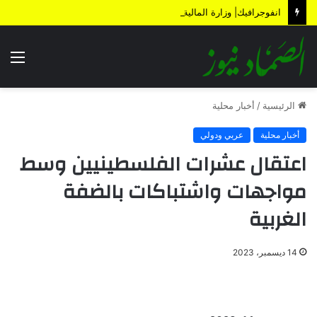
انفوجرافيك| وزارة المالية تكشف الأضرار الناتجة عن العدوان والحصار خلال 12 عاماً
الق
الرئيسية
/
أخبار محلية
أخبار محلية
عربي ودولي
اعتقال عشرات الفلسطينيين وسط
مواجهات واشتباكات بالضفة
الغربية
14 ديسمبر، 2023