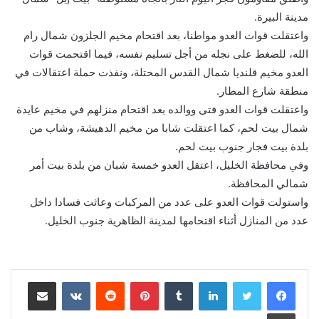
مدينة البيرة.
واعتقلت قوات العدو مواطنا، بعد اقتحام مخيم الجلزون شمال رام
الله، للضغط على نجله من أجل تسليم نفسه، فيما اقتحمت قوات
العدو مخيم قلنديا شمال القدس المحتلة، ونفذت حملة اعتقالات في
منطقة شارع المطار.
واعتقلت قوات العدو فتى ووالده بعد اقتحام منزلهم في مخيم عايدة
شمال بيت لحم، كما اعتقلت شابا من مخيم الدهيشة، وشاب من
بلدة بيت فجار جنوب بيت لحم.
وفي محافظة الخليل، اعتقل العدو خمسة شبان من بلدة بيت أمر
شمالي المحافظة.
واستولت قوات العدو على عدد من المركبات وعاثت فسادا داخل
عدد من المنازل أثناء اقتحامها لمدينة الظاهرية جنوب الخليل.
لينكدإن
‏Tumblr
بينتيريست
‏Reddit
‏VKontakte
مشاركة عبر البريد
طباعة