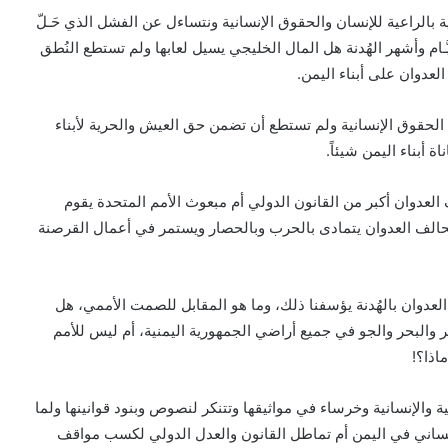
ة بالراعية للإنسان والحقوق الإنسانية ونتساءل عن الفشل الذي حَـلّ
ـام وأشهر الهُدنة هل المال الخليجي يسيل لعابها ولم تستطع النُطق
 العدوان على أبناء اليمن.
 الحقوق الإنسانية ولم تستطع أن تضمن حق العيش والحرية لأبناء
ة أبناء اليمن شيئاً.
عدوان أكبر من القانون الدولي أم مبعوث الأمم المتحدة يقوم
تحالف العدوان يتمادى بالحرب وبالحصار ويستمر في أعمال القرصنة
عدوان بالهُدنة يؤسفنا ذلك، وما هو المقابل للصمت الأممي، هل
 والبحر والجو في جميع أراضي الجمهورية اليمنية، أم ليس للأمم
اذا؟!
والإنسانية وخرساء في مواثيقها وتتنكر لنصوص وبنود قوانينها ولما
لإنساني في اليمن أم تماطل القانون والعدل الدولي لكسب مواقف