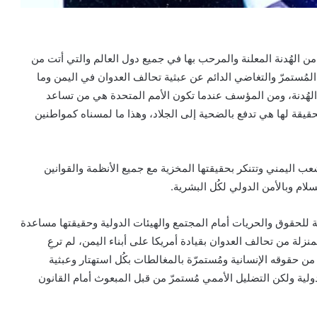
 الهُدنة المعلنة والمرحب بها في جميع دول العالم والتي أتت من
لمُستمرّ والتغاضي الدائم عن عبثية تحالف العدوان في اليمن وما
لهُدنة، ومن المؤسف عندما تكون الأمم المتحدة هي من تساعد
قيقة لها هي تدفع بالضحية إلى الجلاد، وهذا ما لمسناه كمواطنين
 اليمني وتتنكر بحقيقتها المخزية مع جميع الأنظمة والقوانين
لام وبالأمن الدولي لكُل البشرية.
ماية للحقوق والحريات أمام المجتمع والهيئات الدولية وحقيقتها مساعدة
نزلة من تحالف العدوان بقيادة أمريكا على أبناء اليمن، لم ترعِ
 حقوقه الإنسانية ومُستمرّة بالمغالطات بكُل استهتار وعبثية
لدولية ولكن التضليل الأممي مُستمرّ من قبل المبعوث أمام القانون