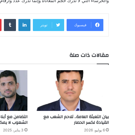
والخرساء التي لا تُدرك حجم المعاناة وإنما تُدرك عدد وأرقام
لينكدإن
‏Tumblr
فيسبوك
تويتر
مقالات ذات صلة
بيان التعبئة العامة.. تلاحم الشعب مع
التضامن مع أبن
القيادة لكسر الحصار
الشعوب لا يمكن
6 يوليو، 2026
3 يناير، 2025