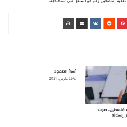
 نقدية المانحين وكم هو المبلغ التي ستحتاجهُ.
بينتيريست
‏Reddit
‏VKontakte
مشاركة عبر البريد
طباعة
أسرارُ الصمود
29 مارس، 2021
اء فلسطين.. صوت
 إسكاته