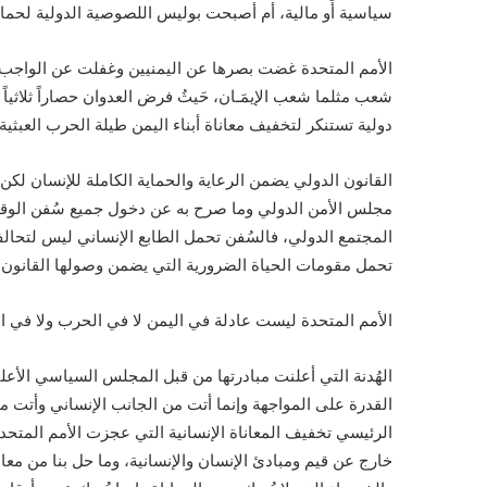
سياسية أَو مالية، أم أصبحت بوليس اللصوصية الدولية لحما
الأمم المتحدة غضت بصرها عن اليمنيين وغفلت عن الواجب الإ
شعب مثلما شعب الإيمَـان، حَيثُ فرض العدوان حصاراً ثلاثياً
دولية تستنكر لتخفيف معاناة أبناء اليمن طيلة الحرب العبث
القانون الدولي يضمن الرعاية والحماية الكاملة للإنسان لك
مجلس الأمن الدولي وما صرح به عن دخول جميع سُفن الوقو
المجتمع الدولي، فالسُفن تحمل الطابع الإنساني ليس لتحالف
تحمل مقومات الحياة الضرورية التي يضمن وصولها القانون 
الأمم المتحدة ليست عادلة في اليمن لا في الحرب ولا في اله
الهُدنة التي أعلنت مبادرتها من قبل المجلس السياسي ال
القدرة على المواجهة وإنما أتت من الجانب الإنساني وأتت م
الرئيسي تخفيف المعاناة الإنسانية التي عجزت الأمم المتحد
خارج عن قيم ومبادئ الإنسان والإنسانية، وما حل بنا من معا