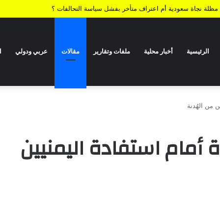
ف أعادت الضربة النوعية رسم معادلات المواجهة وأجهضت التحشيدات السعودية قبل ا
الرئيسية
أخبار محلية
ملفات وتقارير
مقالات
عربي ودولي
ا
ن من الهُدنة
رة أمام استفادة اليمنيين