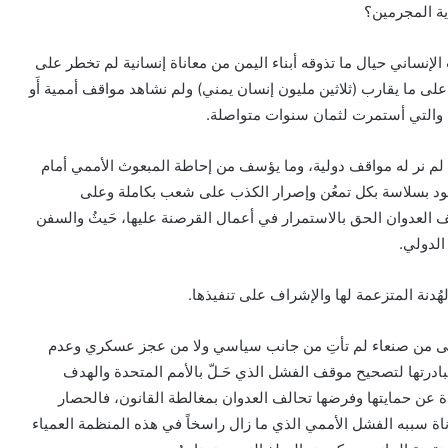
ية المجرمين؟
نساني حيال ما تذوقه أبناء اليمن من معاناة إنسانية لم تخطر على
 على ما يقارب (ثلاثين مليون إنسان يمني) ولم نشاهد مواقف أممية أَو
ية والتي أستمرت لثمان سنوات متواصلة.
ن لم نر له مواقف دولية، وما يؤسف من إحاطة المبعوث الأممي أمام
د بسلاسة بكل تمعُن وإصرار الكذب على شعب بكاملة وعلى
 العدوان الحق بالاستمرار في أعمال القرصنة عليها، حَيثُ والسفن
الدولي.
ُدنة المتزعمة لها والإشراف على تنفيذها.
أعلى من صنعاء لم تأتِ من جانب سياسي ولا من عجز عسكري وعدم
بادرتها لتصحيح موقف الفشل الذي حَـلّ بالأمم المتحدة والهدف
ة عن حمايتها وفرضها تحالف العدوان بمغالطة القانون، فالحصار
ناة سببه الفشل الأممي الذي ما زال راسخاً في هذه المنظمة العمياء