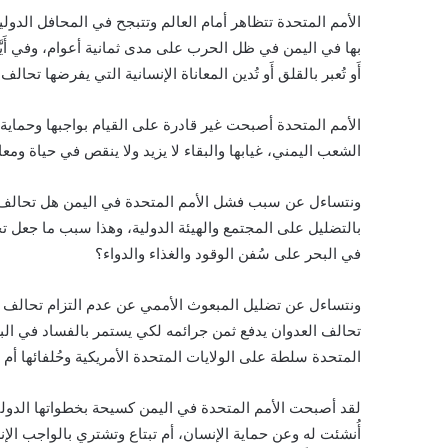
الأمم المتحدة تتظاهر أمام العالم وتتبجح في المحافل الدولي
بها في اليمن في ظل الحرب على مدى ثمانية أعوام، وفي أَيَّ
أَو تُعبر بالقلق أَو تُدين المعاناة الإنسانية التي يفرضها تحالف
الأمم المتحدة أصبحت غير قادرة على القيام بواجبها وحماية
الشعب اليمني، غيابها والبقاء لا يزيد ولا ينقص في حياة ومعانا
ونتساءل عن سبب فشل الأمم المتحدة في اليمن هل تحالف ال
بالتضليل على المجتمع والهيئة الدولية، وهذا سبب ما جعل 
في البحر على سُفن الوقود والغذاء والدواء؟
ونتساءل عن تضليل المبعوث الأممي عن عدم التزام تحالف ال
تحالف العدوان يدفع ثمن جرائمه لكي يستمر بالفساد في البر
المتحدة سلطة على الولايات المتحدة الأمريكية وحُلفائها أم م
لقد أصبحت الأمم المتحدة في اليمن كسيحة بخطواتها الدولية 
أُنشئت له وعن حماية الإنسان، أم تبتاع وتشتري بالواجب ا