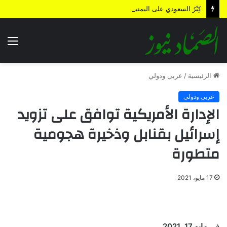
كِبْرُ السعودي على اليمنيين.. هل من نهاية؟!
الق
الرئيسية
/
عربي ودولي
عربي ودولي
الإدارة الأمريكية توافق على تزويد
إسرائيل بقنابل وذخيرة هجومية
متطورة
17 مايو، 2021
في
مايو 17, 2021