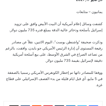
يمانيون – متابعات
كشفت وسائل إعلام أمريكية أن البيت الأبيض وافق على تزويد
إسرائيل بأسلحة وذخائر عالية الدقة بمبلغ قدره 735 مليون دولار.
وذكرت صحيفة “واشنطن بوست”، اليوم الاثنين، نقلاً عن مصادر
رفيعة المستوى أن إدارة الرئيس الأمريكي جو بايدن، وافقت، بالرغم
من تصاعد الصراع في الشرق الأوسط، على بيع أسلحة أمريكية
دقيقة لإسرائيل بقيمة 735 مليون دولار.
ووفقا للمصادر ذاتها تم إخطار الكونغرس الأمريكي رسميا بالصفقة
في 5 مايو، أي قبل ايام قليلة من بدء القصف الإسرائيلي على قطاع
غزة.
لينكدإن
‏Tumblr
بينتيريست
‏Reddit
‏VKontakte
مشاركة عبر البريد