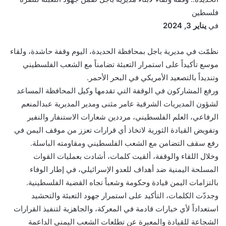
فلسطين
في
يناير 3, 2024
نظمّت في مديرية باجل بمحافظة الحديدة، اليوم وقفة حاشدة، ولقاء
موسع تأكيداً على استمرار التعبئة تضامناً مع الشعب الفلسطيني
وتنديداً بالتصعيد الأمريكي في البحر الأحمر.
ورفع المشاركون في الوقفة التي تقدمها وكيل المحافظة المساعد
لشؤون المديريات الشرقية عامر مثنى ومدير المديرية عبدالمنعم
الرفاعي، العلم الفلسطيني، مرددين شعارات الاستنفار والنفير
وتفويض القيادة الثورية لاتخاذ أي قرارات تعزز من موقف اليمن في
رفع سقف التضامن مع الشعب الفلسطيني ومقاومته الباسلة.
وخلال اللقاء والوقفة، ألقيت كلمات، أشادت بعمليات القوات
المسلحة اليمنية ضد أهداف للعدو الإسرائيلي، في إطار الوفاء
بالتزامات اليمن قيادة وحكومة وشعباً تجاه القضية الفلسطينية.
وجددّت الكلمات، التأكيد على استمرار جهود التعبئة والتحشيد
استعداداً لأي خيارات قادمة في المعركة، والجاهزية لتنفيذ القرارات
الشجاعة للقيادة والمعبرة عن تطلعات الشعب اليمني الداعمة