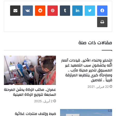
لينكدإن
‏Tumblr
بينتيريست
‏Reddit
‏VKontakte
مشاركة عبر البريد
طباعة
مقالات ذات صلة
التحذير والنداء الأخير.. قيادات أنصار
الله يكشفون سبب التصعيد غير
المسبوق لتحرير مدينة مأرب ..
ومفاجأة كبرى ينتظرها المرتزقة
قريباً .. تفاصيل
22 فبراير، 2021
عمران.. مكتب الزكاة يدشن المرحلة
السابعة لتوزيع الزكاة العينية
2 أبريل، 2025
ضبط وإتلاف منتجات غذائية