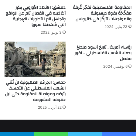
المقاومة الفلسطينية تفجّر غُرفةً
دمشق: الاتحاد الأوروبي يكرر
مفخّخةً بقوة صهيونية
أكاذيبه في انفصال تام عن الواقع
والمواجهات تتركّز في خانيونس
وتجاهل تام للتطورات الإيجابية
التي شهدتها سوريا
23 يناير، 2024
3 يونيو، 2022
رؤساء أمريكا.. تاريخ أسود ملطخ
بدماء الشعب الفلسطيني .. تقرير
مفصل
6 نوفمبر، 2024
حماس: الجرائم الصهيونية لن تُثني
الشعب الفلسطيني عن التمسك
بأرضه ومواصلة المقاومة حتى نيل
حقوقه المشروعة
22 أبريل، 2025