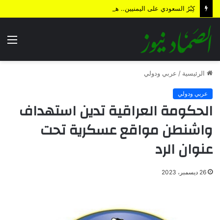
كِبْرُ السعودي على اليمنيين.. هل من نهاية؟!
الق
الرئيسية
/
عربي ودولي
عربي ودولي
الحكومة العراقية تدين استهداف
واشنطن مواقع عسكرية تحت
عنوان الرد
26 ديسمبر، 2023