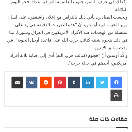
وكذلك في جرف النصر، جنوب العاصمة العراقية بغداد، فجر اليوم
الثلاثاء.
وبحسب الميادين، يأتي ذلك بالتزامن مع إعلان واشنطن، على لسان
وزير الحرب لويد أوستن، أنّ “هذه الضربات الدقيقة هي رد على
سلسلة من الهجمات ضد الأفراد الأمريكيين في العراق وسوريا، بما
في ذلك هجوم شنته كتائب حزب الله على قاعدة أربيل الجوية”، في
وقت سابق الإثنين.
وأكّد أوستن أنّ “هجوم (كتائب حزب الله) أدى إلى إصابة ثلاثة أفراد
أمريكيين، أحدهم في حالة حرجة”.
لينكدإن
‏Tumblr
بينتيريست
‏Reddit
‏VKontakte
مشاركة عبر البريد
طباعة
مقالات ذات صلة