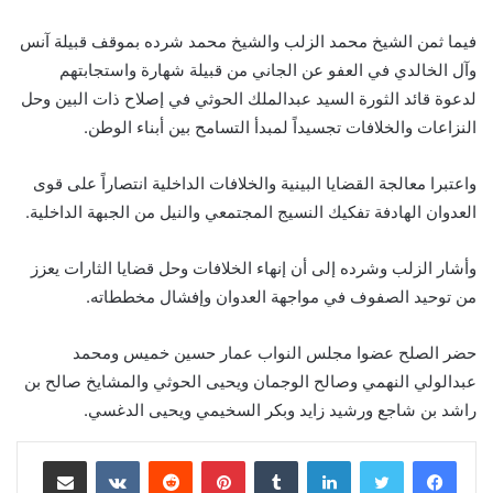
فيما ثمن الشيخ محمد الزلب والشيخ محمد شرده بموقف قبيلة آنس
وآل الخالدي في العفو عن الجاني من قبيلة شهارة واستجابتهم
لدعوة قائد الثورة السيد عبدالملك الحوثي في إصلاح ذات البين وحل
النزاعات والخلافات تجسيداً لمبدأ التسامح بين أبناء الوطن.
واعتبرا معالجة القضايا البينية والخلافات الداخلية انتصاراً على قوى
العدوان الهادفة تفكيك النسيج المجتمعي والنيل من الجبهة الداخلية.
وأشار الزلب وشرده إلى أن إنهاء الخلافات وحل قضايا الثارات يعزز
من توحيد الصفوف في مواجهة العدوان وإفشال مخططاته.
حضر الصلح عضوا مجلس النواب عمار حسين خميس ومحمد
عبدالولي النهمي وصالح الوجمان ويحيى الحوثي والمشايخ صالح بن
راشد بن شاجع ورشيد زايد وبكر السخيمي ويحيى الدغسي.
لينكدإن
‏Tumblr
بينتيريست
‏Reddit
‏VKontakte
مشاركة عبر البريد