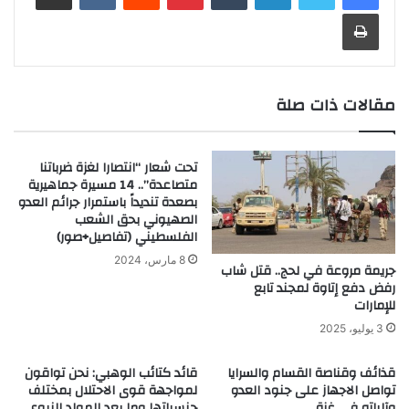
طباعة
مقالات ذات صلة
تحت شعار “انتصارا لغزة ضرباتنا
متصاعدة”.. 14 مسيرة جماهيرية
بصعدة تنديداً باستمرار جرائم العدو
الصهيوني بحق الشعب
الفلسطيني (تفاصيل+صور)
8 مارس، 2024
جريمة مروعة في لحج.. قتل شاب
رفض دفع إتاوة لمجند تابع
للإمارات
3 يوليو، 2025
قذائف وقناصة القسام والسرايا
قائد كتائب الوهبي: نحن تواقون
تواصل الاجهاز على جنود العدو
لمواجهة قوى الاحتلال بمختلف
وآلياته في غزة
جنسياتها وما بعد المولد النبوي