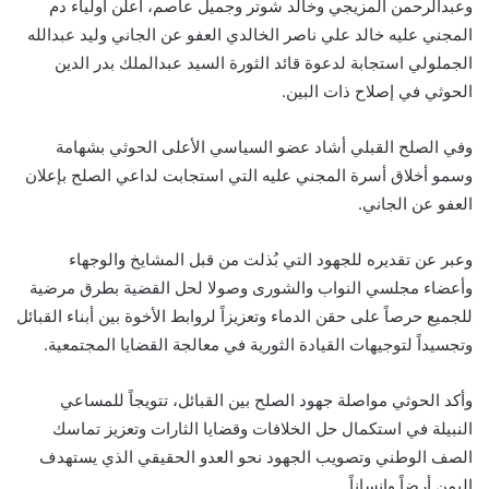
وعبدالرحمن المزيجي وخالد شوتر وجميل عاصم، أعلن اولياء دم
المجني عليه خالد علي ناصر الخالدي العفو عن الجاني وليد عبدالله
الجملولي استجابة لدعوة قائد الثورة السيد عبدالملك بدر الدين
الحوثي في إصلاح ذات البين.
وفي الصلح القبلي أشاد عضو السياسي الأعلى الحوثي بشهامة
وسمو أخلاق أسرة المجني عليه التي استجابت لداعي الصلح بإعلان
العفو عن الجاني.
وعبر عن تقديره للجهود التي بُذلت من قبل المشايخ والوجهاء
وأعضاء مجلسي النواب والشورى وصولا لحل القضية بطرق مرضية
للجميع حرصاً على حقن الدماء وتعزيزاً لروابط الأخوة بين أبناء القبائل
وتجسيداً لتوجيهات القيادة الثورية في معالجة القضايا المجتمعية.
وأكد الحوثي مواصلة جهود الصلح بين القبائل، تتويجاً للمساعي
النبيلة في استكمال حل الخلافات وقضايا الثارات وتعزيز تماسك
الصف الوطني وتصويب الجهود نحو العدو الحقيقي الذي يستهدف
اليمن أرضاً وإنساناً.