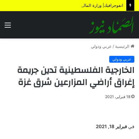
انفوجرافيك| وزارة المالية تكشف الأضرار الناتجة عن العدوان والحصار خلال 12 عاماً
الق
الرئيسية
/
عربي ودولي
عربي ودولي
الخارجية الفلسطينية تدين جريمة
إغراق أراضي المزارعين شرق غزة
18 فبراير، 2021
في
فبراير 18, 2021