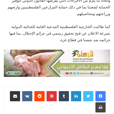
واتخاذ ما يلزم من الاجراءات التي يفرضها القانون الدولي لتوفير
الحماية لشعبنا بما في ذلك حماية المزارعين الفلسطينيين وارضهم
وزراعتهم ومحاصيلهم.
كما طالبت الخارجية الفلسطينية المدعية العامة للجنائية الدولية
بسرعة الاعلان عن فتح تحقيق رسمي في جرائم الإحتلال، بما فيها
جرائمه ضد شعبنا في قطاع غزة.
لينكدإن
‏Tumblr
بينتيريست
‏Reddit
‏VKontakte
مشاركة عبر البريد
طباعة