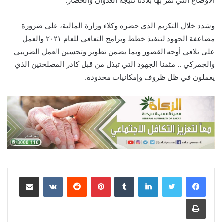
الأوضاع التي تمر بها بلادنا نتيجة العدوان والحصار.
وشدد خلال التكريم الذي حضره وكلاء وزارة المالية، على ضرورة
مضاعفة الجهود لتنفيذ خطط وبرامج التعافي للعام ٢٠٢١ والعمل
على تلافي أوجه القصور وبما يضمن تطوير وتحسين العمل الضريبي
والجمركي .. مثمنا الجهود التي تبذل من قبل كادر المصلحتين الذي
يعملون في ظل ظروف وإمكانيات محدودة.
لينكدإن
‏Tumblr
بينتيريست
‏Reddit
‏VKontakte
مشاركة عبر البريد
طباعة