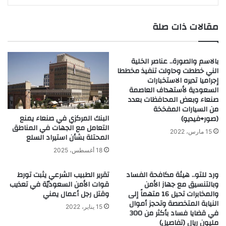
مقالات ذات صلة
بالاسم والصورة.. عناصر الخلية
الني خططت وحاولت تنفيذ مخططا
إجراميا تديره الاستخبارات
السعودية لأستهداف العاصمة
صنعاء وبعض المحافظات بعدد
من السيارات المفخخة
البنك المركزي في صنعاء يمنع
(صور+فيديو)
التعامل مع الجهات في المناطق
15 مارس، 2022
المحتلة بشأن استيراد السلع
18 أغسطس، 2025
ورد للتو.. هيئة مكافحة الفساد
تقرير الطبيب الشرعي يثبت تورط
وبالتنسيق مع جهاز الأمن
قوات الأمن السعوديّة في تعذيب
والمخابرات تحيل 16 متهماً إلى
وقتل رجل أعمال يمني
النيابة المتخصصة وتحجز أموال
15 يناير، 2022
في قضايا فساد بأكثر من 300
مليون ريال (تفاصيل)