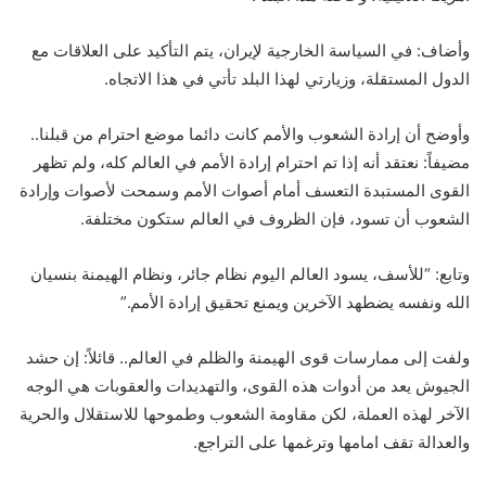
وأضاف: في السياسة الخارجية لإيران، يتم التأكيد على العلاقات مع
الدول المستقلة، وزيارتي لهذا البلد تأتي في هذا الاتجاه.
وأوضح أن إرادة الشعوب والأمم كانت دائما موضع احترام من قبلنا..
مضيفاً: نعتقد أنه إذا تم احترام إرادة الأمم في العالم كله، ولم تظهر
القوى المستبدة التعسف أمام أصوات الأمم وسمحت لأصوات وإرادة
الشعوب أن تسود، فإن الظروف في العالم ستكون مختلفة.
وتابع: “للأسف، يسود العالم اليوم نظام جائر، ونظام الهيمنة بنسيان
الله ونفسه يضطهد الآخرين ويمنع تحقيق إرادة الأمم.”
ولفت إلى ممارسات قوى الهيمنة والظلم في العالم.. قائلاً: إن حشد
الجيوش يعد من أدوات هذه القوى، والتهديدات والعقوبات هي الوجه
الآخر لهذه العملة، لكن مقاومة الشعوب وطموحها للاستقلال والحرية
والعدالة تقف امامها وترغمها على التراجع.