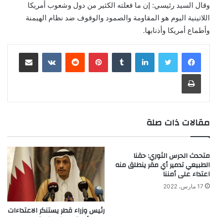
وقال السيد رئيسي: إن ما فعلته الكثير من دول وشعوب أمريكا
اللاتينية اليوم هو المقاومة والصمود والوقوف ضد نظام الهيمنة
وأطماع أمريكا وأذنابها.
لينكدإن
‏Tumblr
بينتيريست
‏Reddit
‏VKontakte
مشاركة عبر البريد
طباعة
مقالات ذات صلة
متحدث الحرس الثوري: حقنا
الطبيعي تدمير أي مقر ينطلق منه
اعتداء على أمننا
17 مارس، 2022
رئيس وزراء قطر يستنكر الاعتداءات