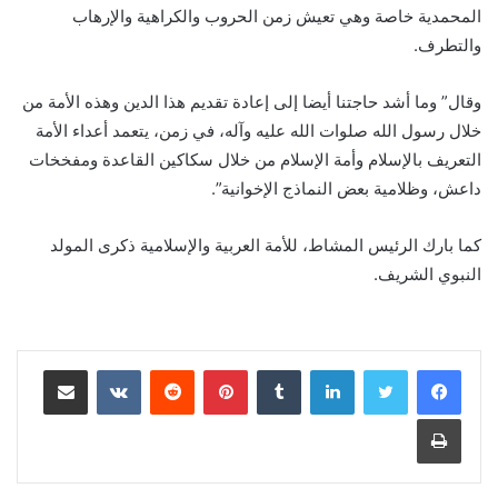
المحمدية خاصة وهي تعيش زمن الحروب والكراهية والإرهاب
والتطرف.
وقال” وما أشد حاجتنا أيضا إلى إعادة تقديم هذا الدين وهذه الأمة من
خلال رسول الله صلوات الله عليه وآله، في زمن، يتعمد أعداء الأمة
التعريف بالإسلام وأمة الإسلام من خلال سكاكين القاعدة ومفخخات
داعش، وظلامية بعض النماذج الإخوانية”.
كما بارك الرئيس المشاط، للأمة العربية والإسلامية ذكرى المولد
النبوي الشريف.
لينكدإن
‏Tumblr
بينتيريست
‏Reddit
‏VKontakte
مشاركة عبر البريد
طباعة