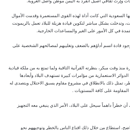
ت وإرث ثقافي أصيل انفرد به اليمن موطن وأصل العروبة.
ها السعودية التي كانت أداة لهذه القوى المستعمرة وقدمت الأموال
ادت، وتدخلت بشكل مباشر لتكوين قيادة هزيلة للبلاد تعمل بالريمونت
مدة في كل الأمور على الغير والمساعدات الخارجية.
بوجود قادة اتسم أداؤهم بالضعف وتغليبهم لمصالحهم الشخصية على
نذ وقت مبكر، بنظرته القرآنية الثاقبة ولما تمتع به من ملكة قيادية
 الدوائر الاستعمارية من مؤامرات كبيرة تستهدف البلاد وأبعادها
خاطر، تمثل ذلك بالانطلاق في مشروع مقاوم يسبق الاحتلال ويتصدى له
 المقاومة على كافة المستويات .
 خطراً داهماً سيحل على البلاد، الأمر الذي ينبغي معه التجهيز
اضح، استطاع من خلال ذلك اقناع الناس بالخطر وتوجيههم نحو