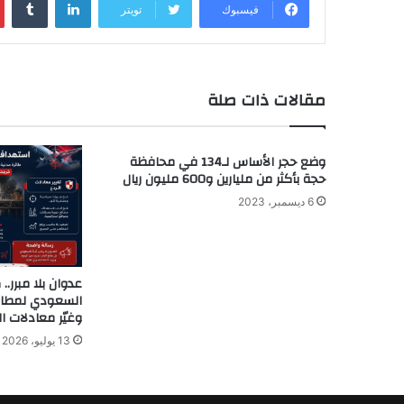
فيسبوك
تويتر
مقالات ذات صلة
وضع حجر الأساس لـ134 في محافظة
حجة بأكثر من مليارين و600 مليون ريال
6 ديسمبر، 2023
عدوان بلا مبرر.
السعودي لمطار ص
وغيّر معادلات ا
13 يوليو، 2026