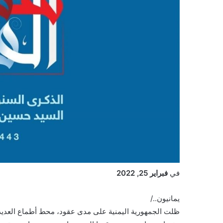
في
فبراير 25, 2022
يمانيون../
ظلت الجمهورية اليمنية على مدى عقود، محط أطماع العديد 