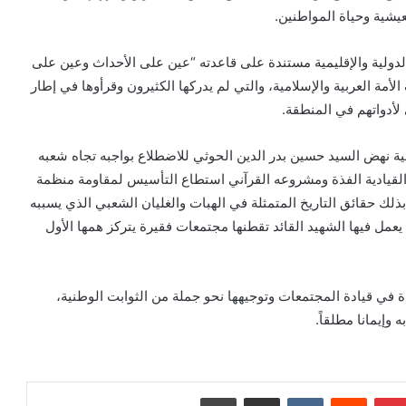
عيشية وحياة المواطنين.
الدولية والإقليمية مستندة على قاعدته “عين على الأحداث وعين على
أمة العربية والإسلامية، والتي لم يدركها الكثيرون وقرأوها في إطار
لأدواتهم في المنطقة.
ة نهض السيد حسين بدر الدين الحوثي للاضطلاع بواجبه تجاه شعبه
ته القيادية الفذة ومشروعه القرآني استطاع التأسيس لمقاومة منظمة
بذلك حقائق التاريخ المتمثلة في الهبات والغليان الشعبي الذي يسببه
 يعمل فيها الشهيد القائد تقطنها مجتمعات فقيرة يتركز همها الأول
ة في قيادة المجتمعات وتوجيهها نحو جملة من الثوابت الوطنية،
 وإيمانا مطلقاً.
بينتيريست
‏Reddit
‏VKontakte
مشاركة عبر البريد
طباعة