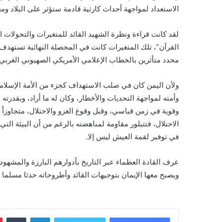
الاستعداد لمواجهة أحداث كارثية قادمة ستؤثر على البلاد وم
لقد كانت قراءة ونظرة الشهيد القائد للمتغيرات والتحولات 
القرآن”، تلك المتغيرات كانت في المحصلة النهائية تستهدف ال
محدد متأثرين بالخطاب الإعلامي الأمريكي الصهيوني الغربي 
ولأن اليمن كان في صلب الاستهداف كجزء من الأمة الإسلامي
وأمته لمواجهة التحديات والأخطار، وكان له ما أراد، وبقدر
وقوية في زمن قياسي، وقبل وقوع الغزو والاحتلال، متجاوزاً 
الاحتلال، فتتبلور مقاومة لمناهضته بالرغم من أن البيئة التي
في توفير لقمة العيش ليس إلا.
عرف القادة العظماء عبر التاريخ بأدوارهم البارزة والمشهود
ويصبح معها الإيمان بتوجيهات القائد وأطروحاته حدثا مسلما به
لينكدإن
‏Tumblr