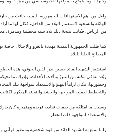
وخيرات وما يتمتع به موقعها الجيوسياسي من ميزات ومقوما
ولعل من أهم الاستهدافات للجمهورية اليمنية جاءت من جارت
الهائلة والسخية لاستعمار البلاد من الداخل، فكان لها ما أر
من الرياض، فكانت نتيجة ذلك بلاد شبه محطمة ومدمرة، معت
كما ظلت الجمهورية اليمنية مهددة بالغزو والاحتلال خاصة 
المصالح العليا للبلاد.
استشعر الشهيد القائد حسين بدر الدين الحوثي، هذه الخطورة م
وبُعد ثقافي مكنه من التنبؤ بمآلات الأحداث، وإدراك ما تحيكه
وخطورتها، فكان لزاماً التهيؤ والاستعداد لمواجهة تلك الم
والتخطيط لعملية المواجهة والحشد والتعبئة المبكرة لكتائب
وبسبب ما امتلكه من صفات قيادية فريدة ومتميزة كان يدرك أن
والاستعداد لمواجهة ذلك الخطر.
ولما تمتع به الشهيد القائد من قوة شخصية ومنطق قرآني و