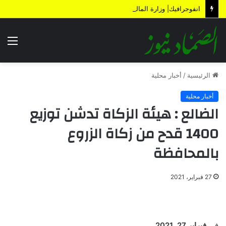
انفوجرافيك| وزارة المالية تكشف الأضرار الناتجة عن العدوان والحصار خلال 12 عاماً
الق
الرئيسية
/
أخبار محلية
أخبار محلية
الضالع : هيئة الزكاة تدشن توزيع
1400 قدح من زكاة الزروع
بالمحافظة
27 فبراير، 2021
في
فبراير 27, 2021