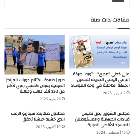
مقالات ذات صلة
على خطى “مدري”.. “أوبه” صرخة
الوعي اليمني الجديدة لتحصين
صور| صعدة.. اختتام دورات المراكز
الجبهة الداخلية في وجه الموساد
الصيفية بعرض كشفي رمزي لأكثر
من 130 ألف طالب وطالبة
7 فبراير، 2026
25 مايو، 2025
مجلس الشورى يدين تدنيس
محللون صهاينة: سيناريو الرعب
قيادات الصهاينة والمستوطنين
الذي خشيه جيشنا تحقق
للمسجد الأقصى المبارك
10 أكتوبر، 2023
15 أغسطس، 2024