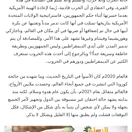
الفترة، وفي اعتقادي أن الحرب قادمة، رُبما لإعادة الهيبة الأمريكية
بعدما خسرتها أثناء حكم الجمهوريين، فاستراتيجية الولايات المتحدة
الأمريكية بتاريخها تمثلت في أنها كانت تدمر مدناً وتفنيها عن بكرة
أبيها في حال تم إضعافها أو ضربها في أي مكان في العالم، وناجازكي
وهوريشيما وفيتنام وغيرها تشهد على هذا الأمر، وللمصادفة أن يتم
تدمير المدن على أيدي الديمقراطيين وليس الجمهوريين وبطريقة
خاطفة وسريعة جداً!؟ وبالرجوع إلى أحدث هذه الحروب سنعرف
الكثير عن الديمقراطيين ودورهم في الحروب..
فالعام 2020م كان الأسوأ في التاريخ الحديث، وما شهده من جائحة
كورونا التي انتشرت في جميع أنحاء العالم، وحصدت ملايين الأرواح،
فالعالم متفائل بعام 2021م، بأن يكون عام هدوء وسلام، لكنه منذ
بدايته يشهد حالة احتقان غير مسبوقة بين الدول وتجهيز لأمر الجميع
يجهله ولا يمكن لأي شخص أن يتنبأ به بأي شكل من الإشكال، فكل
التوقعات فشلت ولم يطبق منها إلا القليل وبشكل لا يذكر.