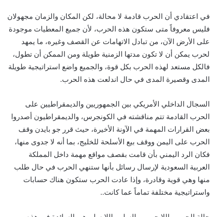
في اعتقادي أن الحرب قادمة لا محالة، لكن المكان والزمان مجهولان
فليس معروفاً متى ستكون هذه الحرب، لأن جميع المعطيات موجودة
على الأرض الآن، من تبادل الاتهامات عن القصف وغيره، ما يمهد
لحرب يمكن أن لا تكون مدتها الزمنية طويلة ومن الممكن أن تطول،
فالكل مستعد لهذه الحرب بكل قوة، والجميع واضع استراتيجية طويلة
المدى وقصيرة المدى في حال اندلعت هذه الحرب.
السجال الداخلي الأمريكي بين الجمهوريين والديمقراطيين على
الحرب القادمة تتم مناقشته في الكونجرس، والديمقراطيون أصدروا
بعض القرارات المهمة في الآونة الأخيرة، حيث قرر جو بايدن وقف
الحرب على اليمن ووقف بيع الأسلحة للخليج، بما أنه لا جدوى منها،
فكان الرد اليمني بأن قامت بقصف مواقع مهمة داخل المملكة
العربية السعودية لإرسال رسائل بأنها ستنهي الحرب في حال طلب
منها وهي قوية وقادرة، وإذا عادت الحرب ستكون هناك حسابات
واستراتيجية مختلفة تماماً عما كانت..
حالة الحرب واللا حرب، والسلم واللا سلم هي السائدة في هذه