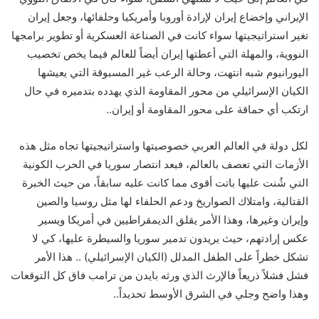
الإيراني وإخضاع إيران لإرادة أوروبا وأمريكيا وحلفائها، وجعل إيران
تغير استراتيجيتها سواء كانت في الصناعة العسكرية أو تطوير برامجها
النووية، والمهلة التي أعطتها إيران أيضاً للعالم فيما يخص تخصيب
اليورانيوم شبه انتهت، وحالة الرعب غير المسبوقة التي يعيشها
الكيان الإسرائيلي من محور المقاومة الذي يهدده بتدميره في حال
ارتكب أي حماقة على محور المقاومة أو إيران..
لكل دولة في العالم العربي خصوصيتها واستراتيجيتها تجاه مثل هذه
الأزمات التي تعصف بالعالم، فبعد انتصار سوريا في الحرب الكونية
التي شُنت عليها باتت أقوى مما كانت عليه سابقاً، من حيث الخبرة
القتالية، وامتلاك الصواريخ ودعم الحلفاء لها مثل روسيا والصين
وإيران وغيرها، وهذا الأمر يقلق الديمقراطيين في أمريكا ويسير
عكس إرادتهم، حيث يريدون تدمير سوريا والسيطرة عليها، كي لا
تشكل خطراً على الطفل المدلل (الكيان الإسرائيلي) .. هذا الأمر
فشل فشلاً ذريعاً فالإرث الذي ورثه بايدن من ترامب فاق كل التوقعات
وهذا واضح وجلي في الشرق الأوسط تحديداً..