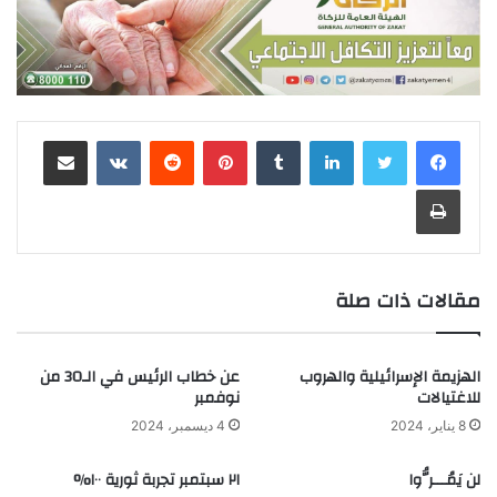
لينكدإن
‏Tumblr
بينتيريست
‏Reddit
‏VKontakte
مشاركة عبر البريد
طباعة
مقالات ذات صلة
الهزيمة الإسرائيلية والهروب
عن خطاب الرئيس في الـ30 من
للاغتيالات
نوفمبر
8 يناير، 2024
4 ديسمبر، 2024
لن يَمُـــرُّوا
٢١ سبتمبر تجربة ثورية ١٠٠%