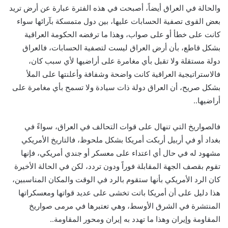
والحالة في العراق أيضاً، أصبحت في هذه الفترة عبارة عن أرض تريد
بعض القوى تصفية الحسابات عليها، بين دول متمسكة بآرائها سواء
كانت على خطأ أو على صواب، وهذا ما ترفضه الحكومة العراقية
بشكل قاطع، بأن أرض العراق ليست لتصفية الحسابات، فالعراق
دولة مستقلة ولا تقبل بأي مغامرة على أراضيها لأي سبب كان،
فالاستراتيجية العراقية كانت واضحة وشفافة وأعلنتها على الملأ
بشكل صريح، أن العراق دولة ذات سيادة ولا تسمح بأي مغامرة على
أراضيها..
فالصواريخ التي تنهال على قوات التحالف في العراق، سواءً في
بغداد أو في أربيل أربكت أمريكا بشكل ملحوظ، فالتاريخ الأمريكي
مشهود له في حال أي اعتداء على معسكر أو جندي أمريكي، فإنها
تقوم بقصف الجهة المقابلة فوراً ودون تردد، لكن في الحالة الأخيرة
كان الرد الأمريكي بأنها ستقوم بالرد في الوقت والمكان المناسبين،
هذا دليل على أن أمريكا باتت تخشى على عديد قواتها ومعسكراتها
المنتشرة في الشرق الأوسط، وهي تعتبرها في مرمى صواريخ
المقاومة وإيران وهذا ما تهدد به إيران ومحور المقاومة..