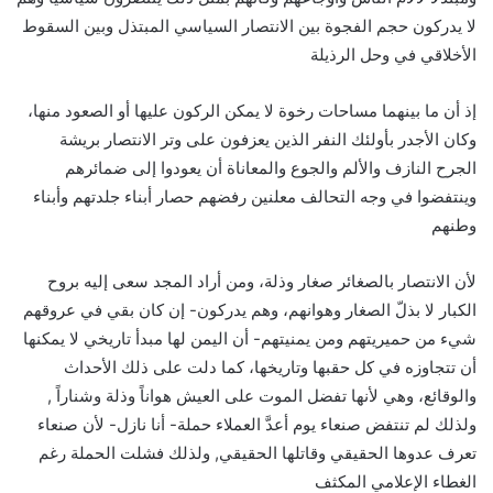
لا يدركون حجم الفجوة بين الانتصار السياسي المبتذل وبين السقوط
الأخلاقي في وحل الرذيلة
إذ أن ما بينهما مساحات رخوة لا يمكن الركون عليها أو الصعود منها،
وكان الأجدر بأولئك النفر الذين يعزفون على وتر الانتصار بريشة
الجرح النازف والألم والجوع والمعاناة أن يعودوا إلى ضمائرهم
وينتفضوا في وجه التحالف معلنين رفضهم حصار أبناء جلدتهم وأبناء
وطنهم
لأن الانتصار بالصغائر صغار وذلة، ومن أراد المجد سعى إليه بروح
الكبار لا بذلّ الصغار وهوانهم، وهم يدركون- إن كان بقي في عروقهم
شيء من حميريتهم ومن يمنيتهم- أن اليمن لها مبدأ تاريخي لا يمكنها
أن تتجاوزه في كل حقبها وتاريخها، كما دلت على ذلك الأحداث
والوقائع، وهي لأنها تفضل الموت على العيش هواناً وذلة وشناراً ,
ولذلك لم تنتفض صنعاء يوم أعدَّ العملاء حملة- أنا نازل- لأن صنعاء
تعرف عدوها الحقيقي وقاتلها الحقيقي, ولذلك فشلت الحملة رغم
الغطاء الإعلامي المكثف