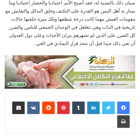
سيان ذلك بالنسبة له، فقد أصبح الأمر اعتياديا والحصار اعتياديا وما
يمتاز به أهل اليمن هو القدرة على التكيف وخلق البدائل والتعايش مع
مقومات العيش مهما كانت درجة شظفها وتلك ميزة خلقتها حالات
تاريخية في الذات وهي تتغلغل في الوجدان الجمعي للناس, والضرر
كل الضرر على الذين لم تصهرهم نيران الأحداث وعلى دول العدوان
أن تعي ذلك جيدا قبل أن تتخذ قرار التمادي في الغي .
لينكدإن
‏Tumblr
بينتيريست
‏Reddit
‏VKontakte
مشاركة عبر البريد
طباعة