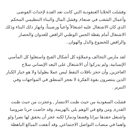
وفشلت الخلايا العنقودية التي كانت تعد العدة لإحداث الفوضى
وأعمال الشغب في صنعاء, وفشل المال والبناء التنظيمي المحكم
الذي كان الاشتغال عليه اشتغالاً واعياً ورصيناً، وانهار ذلك البناء وذلك
الاشتغال أمام يقظة الحس الوطني الرافض للعدوان والحصار
والرافض للخضوع والذل والهوان..
لقد مارس التحالف وعملاؤه كل أشكال القبح واستغلوا كل المآسي
الإنسانية، ولم يدركوا أن الاشتغال على البعد الإنساني سلاح
العاجزين, وأن حجز ناقلات النفط ليس عملا بطوليا ولا هو خيار الكبار
الذين ينتصرون بقوة الفكرة لا بعجز المنطق في المواجهات وفي
التبرير .
فشلت السعودية من حيث ظنت الانتصار , وعجزت من حيث ظنت
القدرة, ومن وقع في الوهم بلي بالهزيمة, وقد خاضت حربا ضروسا
واشتعل حقدها نيرانا وقصفا ودمارا لكنه عجز أن يحقق لها نصرا ولو
واهما في منصات التواصل الاجتماعي, وقد أنفقت المبالغ الباهظة