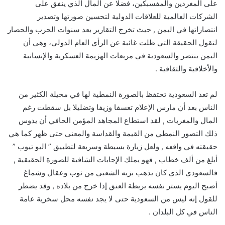
على المغردين والمفسبكين، فضلا عن المال الذي ينفق على
الشركات العالمية للعلاقات الدولية لتحسين صورتها وتصدير
انتصاراتها في اليمن , حيث تخرج التقارير بعد سنوات الحرب والحصار
لتقول الحقيقة التي ظلت غائبة عن الرأي العام الدولي، وهي أن
اليمن ينتصر والسعودية في مربعات الهزيمة العسكرية والإنسانية
والأخلاقية والثقافية .
لم تعد السعودية تحتفظ بالصورة النمطية لها في مخيلة الكثير من
الناس بعد أن مارس الإعلام تعسفا وزيفا وتضليلا بل سقطت رغم
المال والمغريات , لقد استطاع المجاهد المؤمن الحافي أن يدوس
ذلك التصور النمطي من القيمة والقداسة والمعنى حتى ظهر كما هي
حقيقته في واقعه , ولعل زيارة بسيطة وسريعة لتطبيق ” اليو تيوب ”
أبلغ من ألف خطاب , فهو يملك الإجابات الشافية للصورة الحقيقية ,
فالسعودي الذي كان يذهب بزيه الشعبي من ثوب وعقال وشماغ
أصبح اليوم يستر نفسه بربطة العنق إذا خرج من بلاده , وقد يضطر
للقول إنه ليس من السعودية حتى لا يجد نفسه محل سخرية عامة
الناس في كل البلدان .