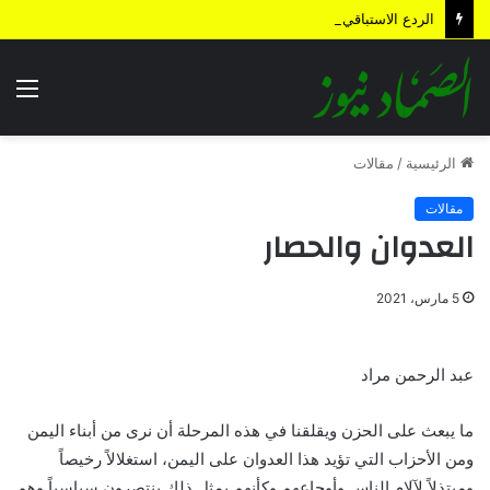
الردع الاستباقي .. كيف أعادت الضربة النوعية رسم معادلات المواجهة وأجهضت التحشيدات السعودية قبل انطلاقها؟
الق
الرئيسية
/
مقالات
مقالات
العدوان والحصار
5 مارس، 2021
عبد الرحمن مراد
ما يبعث على الحزن ويقلقنا في هذه المرحلة أن نرى من أبناء اليمن
ومن الأحزاب التي تؤيد هذا العدوان على اليمن، استغلالاً رخيصاً
ومبتذلاً لآلام الناس وأوجاعهم وكأنهم بمثل ذلك ينتصرون سياسياً وهم