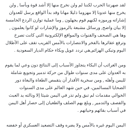
لقد صهرتنا الحرب لكننا لم ولن نخرج منها إلا أشد قوة وبأسا , ولن
يخرج منها عدونا إلا مهزوما ذليلا مهانا وقد بدأ الواقع يرسل للعدوان
إشاراته ورموزه لكنهم قوم يجهلون , وما عملية توازن الردع الخامسة
إلا بيان واضح, ورسائل مشبعة بالرموز والإشارات لو كانوا يعلمون ,
وها هي الصحف والقنوات والمواقع الإلكترونية التي كانت تصرخ
وترفع عقائرها بالفخر والانتصارات بالأمس القريب تقف على الأطلال
اليوم وتبكي الهزائم,هي تردد عويل وبكاء حكام الديار السعودية .
ومن الغرائب أن البكاء يتجاوز الأسباب إلى النتائج دون وعي لما يقوم
به العدوان على مدى سنوات طوال من حركة تدمير وتجويع شاملة
لليمن وأهله , ومن سخرية الأقدار أن يتقمص الطغاة والبغاة دور
الضحايا المسالمين، في حين شهد العالم على مدى السنوات
الخوالي مقدمات لم تبق ولم تذر في اليمن شيئا إلا ونالته يد العبث
والقصف والتدمير , وبلغ بهم الصلف والطغيان إلى حصار أهل اليمن
في أسباب بقائهم وحياتهم .
اليمن اليوم غيره بالأمس ولا يضره وقف التصعيد العسكري أو خفضه