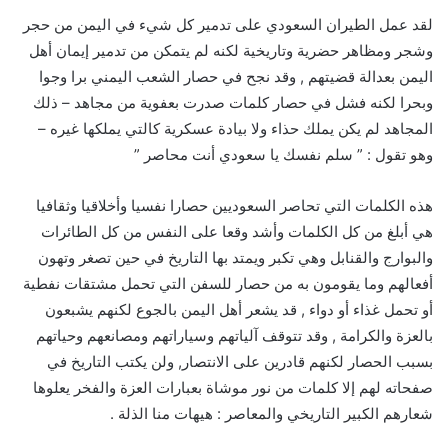
لقد عمل الطيران السعودي على تدمير كل شيء في اليمن من حجر
وشجر ومظاهر حضرية وتاريخية لكنه لم يتمكن من تدمير إيمان أهل
اليمن بعدالة قضيتهم , وقد نجح في حصار الشعب اليمني برا وجوا
وبحرا لكنه فشل في حصار كلمات صدرت بعفوية من مجاهد – ذلك
المجاهد لم يكن يملك حذاء ولا بيادة عسكرية كالتي يملكها غيره –
وهو تقول : ” سلم نفسك يا سعودي أنت محاصر ”
هذه الكلمات التي تحاصر السعوديين حصارا نفسيا وأخلاقيا وثقافيا
هي أبلغ من كل الكلمات وأشد وقعا على النفس من كل الطائرات
والبوارج والقنابل وهي تكبر ويمتد بها التاريخ في حين تصغر وتهون
أفعالهم وما يقومون به من حصار للسفن التي تحمل مشتقات نفطية
أو تحمل غذاء أو دواء , قد يشعر أهل اليمن بالجوع لكنهم يشبعون
بالعزة والكرامة , وقد تتوقف آلياتهم وسياراتهم ومصانعهم وحياتهم
بسبب الحصار لكنهم قادرين على الانتصار, ولن يكتب التاريخ في
صفحاته لهم إلا كلمات من نور موشاة بعبارات العزة والفخر يعلوها
شعارهم الكبير التاريخي والمعاصر : هيهات منا الذلة .