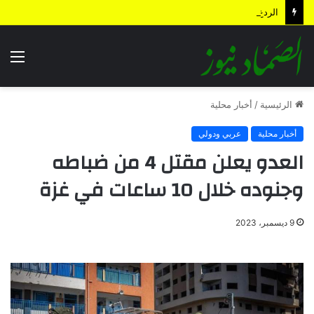
الردع الاستباقي .. كيف أعادت الضربة النوعية رسم معادلات المواجهة وأجهضت التحشيدات السعودية قبل انطلاقها؟
الق
الرئيسية
/
أخبار محلية
أخبار محلية
عربي ودولي
العدو يعلن مقتل 4 من ضباطه
وجنوده خلال 10 ساعات في غزة
9 ديسمبر، 2023