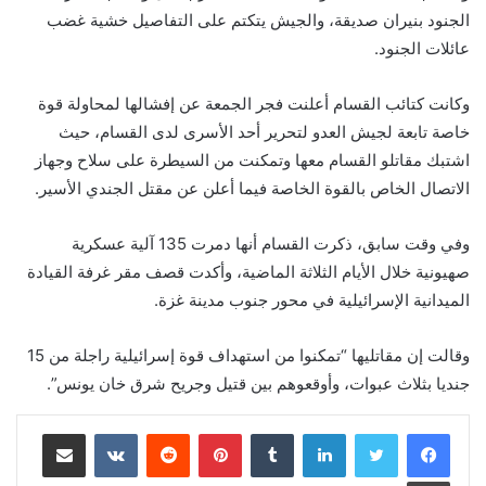
الجنود بنيران صديقة، والجيش يتكتم على التفاصيل خشية غضب
عائلات الجنود.
وكانت كتائب القسام أعلنت فجر الجمعة عن إفشالها لمحاولة قوة
خاصة تابعة لجيش العدو لتحرير أحد الأسرى لدى القسام، حيث
اشتبك مقاتلو القسام معها وتمكنت من السيطرة على سلاح وجهاز
الاتصال الخاص بالقوة الخاصة فيما أعلن عن مقتل الجندي الأسير.
وفي وقت سابق، ذكرت القسام أنها دمرت 135 آلية عسكرية
صهيونية خلال الأيام الثلاثة الماضية، وأكدت قصف مقر غرفة القيادة
الميدانية الإسرائيلية في محور جنوب مدينة غزة.
وقالت إن مقاتليها “تمكنوا من استهداف قوة إسرائيلية راجلة من 15
جنديا بثلاث عبوات، وأوقعوهم بين قتيل وجريح شرق خان يونس”.
لينكدإن
‏Tumblr
بينتيريست
‏Reddit
‏VKontakte
مشاركة عبر البريد
طباعة