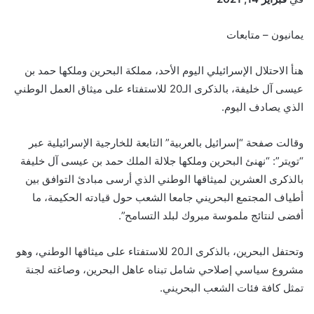
يمانيون – متابعات
هنأ الاحتلال الإسرائيلي اليوم الأحد، مملكة البحرين وملكها حمد بن
عيسى آل خليفة، بالذكرى الـ20 للاستفتاء على ميثاق العمل الوطني
الذي يصادف اليوم.
وقالت صفحة “إسرائيل بالعربية” التابعة للخارجية الإسرائيلية عبر
“تويتر”: “نهنئ البحرين وملكها جلالة الملك حمد بن عيسى آل خليفة
بالذكرى العشرين لميثاقها الوطني الذي أرسى مبادئ التوافق بين
أطياف المجتمع البحريني جامعا الشعب حول قيادته الحكيمة، ما
أفضى لنتائج ملموسة مبروك لبلد التسامح”.
وتحتفل البحرين، بالذكرى الـ20 للاستفتاء على ميثاقها الوطني، وهو
مشروع سياسي إصلاحي شامل تبناه عاهل البحرين، وصاغته لجنة
تمثل كافة فئات الشعب البحريني.