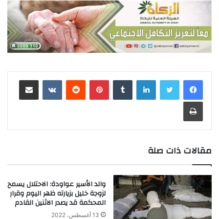
لينكدإن
‏Tumblr
بينتيريست
‏Reddit
‏VKontakte
مشاركة عبر البريد
طباعة
مقالات ذات صلة
والد الأسير عواودة: الاحتلال يسمح
لزوجة خليل بزيارته ظهر اليوم وقرار
المحكمة قد يصدر الاثنين القادم
13 أغسطس، 2022