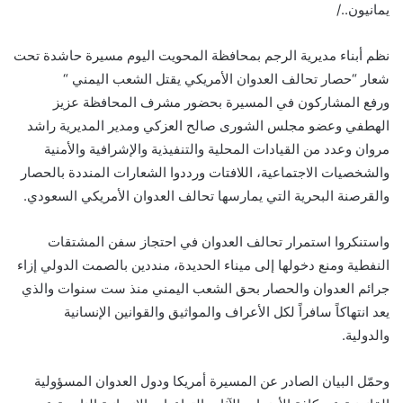
يمانيون../
نظم أبناء مديرية الرجم بمحافظة المحويت اليوم مسيرة حاشدة تحت
شعار “حصار تحالف العدوان الأمريكي يقتل الشعب اليمني “
ورفع المشاركون في المسيرة بحضور مشرف المحافظة عزيز
الهطفي وعضو مجلس الشورى صالح العزكي ومدير المديرية راشد
مروان وعدد من القيادات المحلية والتنفيذية والإشرافية والأمنية
والشخصيات الاجتماعية، اللافتات ورددوا الشعارات المنددة بالحصار
والقرصنة البحرية التي يمارسها تحالف العدوان الأمريكي السعودي.
واستنكروا استمرار تحالف العدوان في احتجاز سفن المشتقات
النفطية ومنع دخولها إلى ميناء الحديدة، منددين بالصمت الدولي إزاء
جرائم العدوان والحصار بحق الشعب اليمني منذ ست سنوات والذي
يعد انتهاكاً سافراً لكل الأعراف والمواثيق والقوانين الإنسانية
والدولية.
وحمّل البيان الصادر عن المسيرة أمريكا ودول العدوان المسؤولية