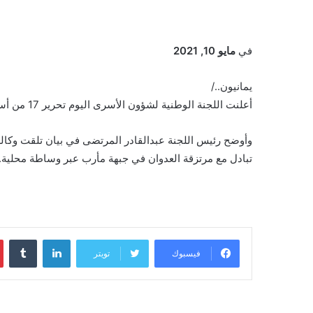
في
مايو 10, 2021
يمانيون../
أعلنت اللجنة الوطنية لشؤون الأسرى اليوم تحرير 17 من أسرى الجيش واللجان الشعبية بجبهة مأرب.
وأوضح رئيس اللجنة عبدالقادر المرتضى في بيان تلقت وكالة 
تبادل مع مرتزقة العدوان في جبهة مأرب عبر وساطة محلية.
لينكدإن
‏Tumblr
فيسبوك
تويتر