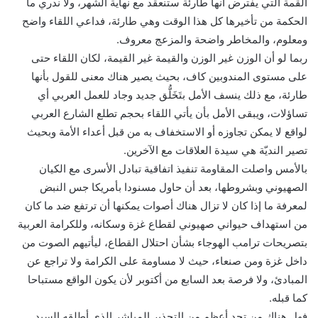
القمة التي يفترض أنها طارئة ستنعقد مع نهاية الشهر، ولا ندري ما
الحكمة من تأخيرها كل هذا الوقت وهي طارئة، فداعي اللقاء واضح
ومعلوم، والمخاطر واضحة والمزعج معروف.
ربما لو أن الوزن غير الوزن والقيمة غير القيمة، لكان اللقاء حتى
على مستوى المندوبين كاف، بحيث يصير هناك معنى للقول بأنها
طارئة، مع ذلك ينسف الأمل بتَخَلُّق جديد وجاد للعمل العربي أي
تساؤلات، ويبقى الأمل بأن يأتي اللقاء بحجم تطلع الشارع العربي
لواقع لا يمكن تجاوزه أو الاستخفاف به من قبل أعداء الأمة وبحيث
تصير النديّة هي سيدة العلاقات مع الآخرين.
بالأمس واصلت المقاومة تنفيذ اتفاقية تبادل الأسرى مع الكيان
الصهيوني وبشروطها، بعد أن حاول مسنودا بأمريكا جس النبض
لمعرفة ما إذا كان لا تزال هناك أصوات يمكنها أن ترتفع ضد ما كان
من استهداف حيواني صهيوني لقطاع غزة وسكانه، وللكرامة العربية
بتصريحات ترامب الهوجاء بشأن احتلال القطاع، ليأتيهم الصوت من
داخل غزة ومن صنعاء، حيث لا مساومة على الكرامة ولا تراجع عن
المبادئ، ولا فرصة بعد السابع من أكتوبر لأن يكون الواقع مستباحا
كما قبله.
فهل هناك من تحد أعظم من التحذير المباشر الذي أطلقه السيد