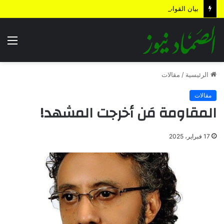
بيان القوات المسلحة اليمنية.. رسائل ردع واستباق للتصعيد وترسيخ لمعادلة “الحصار بالحصار”
الق
الرئيسية
/
مقالات
مقالات
المقاومة مَن أخرجت المشهد!
17 فبراير، 2025