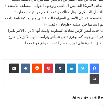
القائد، لأمريكا الخميس الماضي وتوجيهه القوات المسلحة للاستعداد
للتدخل العسكري، وهل هناك من تحد أعظم من قيام المقاومة
الفلسطينية بنقل الأسرى الصهاينة الثلاثة على متن مركبة تابعة للعدو
تم اغتنامها في عملية «طوفان الاقصى»؟
ما حدث أمس كرّس معادلة المقاومة وأثبت أنها لا تزال الأكثر تأثيرا
في المواجهة، كما وعزز داخل نتنياهو وترامب بأنهما لا يزالان خارج
نطاق القدرة على توجيه مسار الأحداث وفق قواعدهما.
لينكدإن
‏Tumblr
بينتيريست
‏Reddit
‏VKontakte
مشاركة عبر البريد
طباعة
مقالات ذات صلة