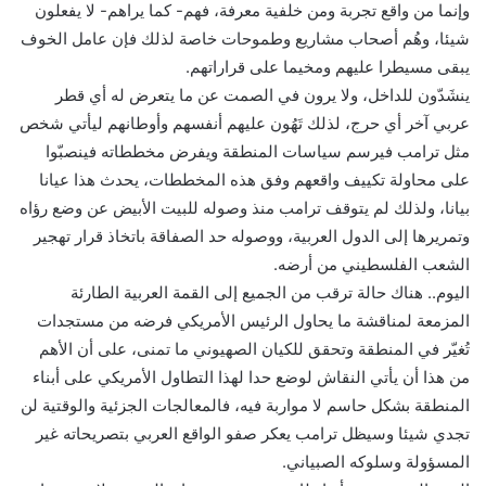
وإنما من واقع تجربة ومن خلفية معرفة، فهم- كما يراهم- لا يفعلون
شيئا، وهُم أصحاب مشاريع وطموحات خاصة لذلك فإن عامل الخوف
يبقى مسيطرا عليهم ومخيما على قراراتهم.
ينشَدّون للداخل، ولا يرون في الصمت عن ما يتعرض له أي قطر
عربي آخر أي حرج، لذلك تَهُون عليهم أنفسهم وأوطانهم ليأتي شخص
مثل ترامب فيرسم سياسات المنطقة ويفرض مخططاته فينصبّوا
على محاولة تكييف واقعهم وفق هذه المخططات، يحدث هذا عيانا
بيانا، ولذلك لم يتوقف ترامب منذ وصوله للبيت الأبيض عن وضع رؤاه
وتمريرها إلى الدول العربية، ووصوله حد الصفاقة باتخاذ قرار تهجير
الشعب الفلسطيني من أرضه.
اليوم.. هناك حالة ترقب من الجميع إلى القمة العربية الطارئة
المزمعة لمناقشة ما يحاول الرئيس الأمريكي فرضه من مستجدات
تُغيّر في المنطقة وتحقق للكيان الصهيوني ما تمنى، على أن الأهم
من هذا أن يأتي النقاش لوضع حدا لهذا التطاول الأمريكي على أبناء
المنطقة بشكل حاسم لا مواربة فيه، فالمعالجات الجزئية والوقتية لن
تجدي شيئا وسيظل ترامب يعكر صفو الواقع العربي بتصريحاته غير
المسؤولة وسلوكه الصبياني.