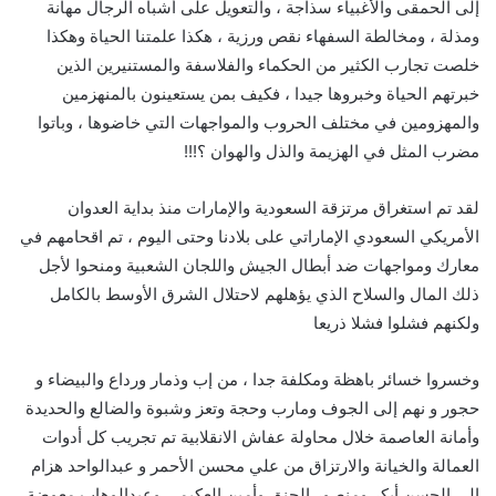
إلى الحمقى والأغبياء سذاجة ، والتعويل على أشباه الرجال مهانة
ومذلة ، ومخالطة السفهاء نقص ورزية ، هكذا علمتنا الحياة وهكذا
خلصت تجارب الكثير من الحكماء والفلاسفة والمستنيرين الذين
خبرتهم الحياة وخبروها جيدا ، فكيف بمن يستعينون بالمنهزمين
والمهزومين في مختلف الحروب والمواجهات التي خاضوها ، وباتوا
مضرب المثل في الهزيمة والذل والهوان ؟!!!
لقد تم استغراق مرتزقة السعودية والإمارات منذ بداية العدوان
الأمريكي السعودي الإماراتي على بلادنا وحتى اليوم ، تم اقحامهم في
معارك ومواجهات ضد أبطال الجيش واللجان الشعبية ومنحوا لأجل
ذلك المال والسلاح الذي يؤهلهم لاحتلال الشرق الأوسط بالكامل
ولكنهم فشلوا فشلا ذريعا
وخسروا خسائر باهظة ومكلفة جدا ، من إب وذمار ورداع والبيضاء و
حجور و نهم إلى الجوف ومارب وحجة وتعز وشبوة والضالع والحديدة
وأمانة العاصمة خلال محاولة عفاش الانقلابية تم تجريب كل أدوات
العمالة والخيانة والارتزاق من علي محسن الأحمر و عبدالواحد هزام
إلى الحسن أبكر ومنصور الحنق وأمين العكيمي وعبدالوهاب معوضة