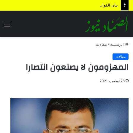
بيان القوات المسلحة اليمنية.. رسائل ردع واستباق للتصعيد وترسيخ لمعادلة “الحصار بالحصار”
الق
الرئيسية
/
مقالات
مقالات
المهزومون لا يصنعون انتصارا
28 نوفمبر، 2021