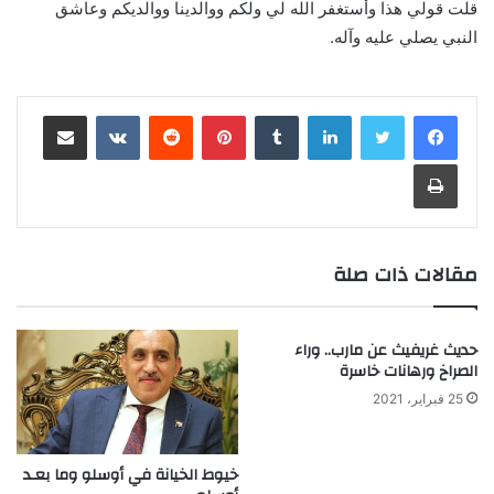
قلت قولي هذا وأستغفر الله لي ولكم ووالدينا ووالديكم وعاشق
النبي يصلي عليه وآله.
لينكدإن
‏Tumblr
بينتيريست
‏Reddit
‏VKontakte
مشاركة عبر البريد
طباعة
مقالات ذات صلة
حديث غريفيث عن مارب.. وراء
الصراخ ورهانات خاسرة
25 فبراير، 2021
خيوط الخيانة في أوسلو وما بعـد