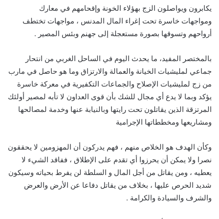
يكابرون ويواصلون الزج بهؤلاء الخونة وإقحامهم في معارك
ومواجهات خاسرة تحت إغراء المال المدنس ، مواجهات تختطف
أرواحهم وتسوقها بصورة مستعجلة إلى جهنم وبئس المصير .
بالمختصر المفيد، ما يحدث اليوم في الساحل الغربي من انتحار
جماعي لمليشيات الخيانة والعمالة والارتزاق وما هو حاصل في مارب
من زج لمليشيات الإصلاح والجماعات التكفيرية في معركة خاسرة
يؤكد وبما لا يدع أي مجال للشك بأن قوى العداون لا تأبه لمصير أولئك
المرتزقة الذين يقاتلون تحت رايتها وبالنيابة عنها وخدمة لمصالحها
ومشاريعها ومخططاتها الإجرامية
وكأن الهدف هو الخلاص منهم ، فهم يدركون أن المهزومين لا يحققون
نصرا ولا يمكن أن يحرزوا أي تقدم على الإطلاق ، ففاقد الشيء لا
يعطيه ، ومن يقاتل من أجل المال و السلطة لن يفرط بحياته وسيكون
شديد الحرص عليها ، بخلاف من يقاتل دفاعا عن الأرض والعرض
والشرف والسيادة والكرامة .