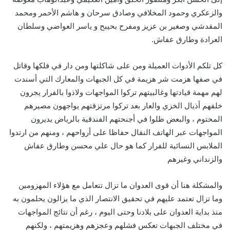
والزعكري وحمود المخلافي وصادق سرحان و هاشم الأحمر ومحمد
المقدشي وصغير بن عزيز ومفرح بحيبح و ياسر العواضي وسلطان
العرادة وطارق عفاش.
كل تلكم الأدوات العميلة ومن على شاكلتها ومن دار في فلكها وقاتل
في صفها هزمت شر هزيمة في كل الجبهات والمعارك التي أسندت
لهم مهمة قيادتها وغالبيتهم تركوا المواجهات ولاذوا بالفرار يجرون
خلفهم أذيال الخزي والعار بعد تركوا مرتزقتهم يواجهون مصيرهم
المحتوم ، والبعض ظلوا في أجنحتهم الفندقية بالرياض يديرون
المواجهات عبر الهاتف النقال حفاظا على أرواحهم ، ومنهم من ارتدوا
الملابس النسائية للفرار كما هو حال علي محسن وطارق عفاش
والزنداني وغيرهم
والمشكلة هنا أن قوى العدوان ما تزال تتعامل مع هؤلاء المهزومين
وما تزال تعتمد عليهم في تحقيق الانتصار الذي ما يزالون يحلمون به
منذ بداية العدوان على بلادنا وحتى اليوم ، رغم أن نتائج المواجهات
في مختلف الجبهات تعكس فشلهم وعجزهم وهزيمتهم ، ولكنهم