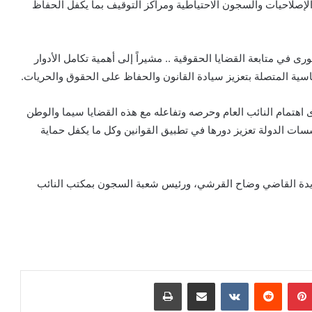
لإصلاحيات والسجون الاحتياطية ومراكز التوقيف بما يكفل الحفاظ
في متابعة القضايا الحقوقية .. مشيراً إلى أهمية تكامل الأدوار
ياسية المتصلة بتعزيز سيادة القانون والحفاظ على الحقوق والحريات.
هتمام النائب العام وحرصه وتفاعله مع هذه القضايا سيما والوطن
ات الدولة تعزيز دورها في تطبيق القوانين وكل ما يكفل حماية
حديدة القاضي وضاح القرشي، ورئيس شعبة السجون بمكتب النائب
بينتيريست
‏Reddit
‏VKontakte
مشاركة عبر البريد
طباعة