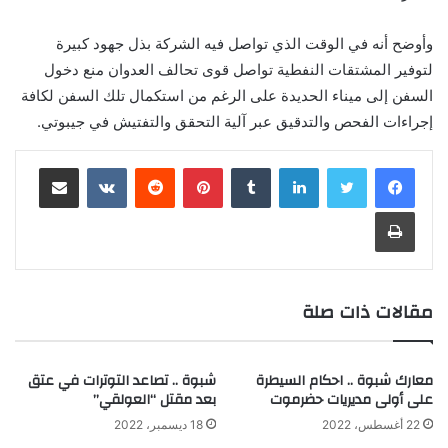
وأوضح أنه في الوقت الذي تواصل فيه الشركة بذل جهود كبيرة
لتوفير المشتقات النفطية تواصل قوى تحالف العدوان منع دخول
السفن إلى ميناء الحديدة على الرغم من استكمال تلك السفن لكافة
إجراءات الفحص والتدقيق عبر آلية التحقق والتفتيش في جيبوتي.
لينكدإن
‏Tumblr
بينتيريست
‏Reddit
‏VKontakte
مشاركة عبر البريد
طباعة
مقالات ذات صلة
معارك شبوة .. احكام السيطرة
شبوة .. تصاعد التوترات في عتق
على أولى مديريات حضرموت
بعد مقتل “العولقي”
22 أغسطس، 2022
18 ديسمبر، 2022