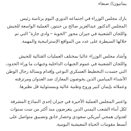
يمانيون// صنعاء
بارك مجلس الوزراء في اجتماعه الدوري اليوم برئاسة رئيس
المجلس الدكتور عبدالعزيز صالح بن حبتور، العملية الواسعة للجيش
واللجان الشعبية في جيزان محور “الخوبة – وادي جارة” التي تم
خلالها السيطرة على عدد من المواقع الإستراتيجية والمهمة.
وأشاد مجلس الوزراء عاليا بمختلف العمليات القتالية للجيش
واللجان الشعبية في عموم الجبهات الداخلية وجبهات ما وراء الحدود،
التي جسدت التخطيط العسكري النوعي وإقدام وبسالة رجال الوطن
الأشداء الميامين الذين يخوضون المعارك ضد العدوان ومرتزقته
وعملائه بإيمان كبير وروح وطنية عالية وبمسئولية قل نظيرها.
واعتبر المجلس العملية الأخيرة في جيزان إحدى النماذج المشرفة
لكل أبناء الشعب اليمني الذين يتعرضون منذ أكثر من ست سنوات
لعدوان همجي أمريكي سعودي وحصار خانق وتضييق متواصل على
أبسط مقومات الحياة المعيشية اليومية.