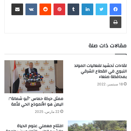
لينكدإن
‏Tumblr
بينتيريست
‏Reddit
‏VKontakte
مشاركة عبر البريد
طباعة
مقالات ذات صلة
لقاءات تحشيد لفعاليات المولد
النبوي في القطاع الشرقي
بمحافظة صنعاء
18 سبتمبر، 2022
ممثل حركة حماس “أبو شمالة”:
اليمن هو الأنموذج الحي للأمة
22 مارس، 2025
افتتاح معملي علوم الحياة