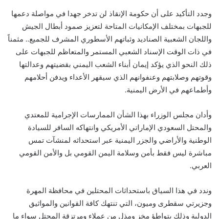
وجدد التأكيد على أن حكومة الإنقاذ لن تدخر جهدا في مواصلة دعمها
للجبهات بمختلف الإمكانيات المتاحة لتعزيز صمود أبطال الجيش
واللجان الشعبية الصناديد وثباتهم الأسطوري المشرف للجميع.. مثمناً
في ذات الوقت الإسناد الشعبي المستمر والمتعاظم للجبهات على
ذلك النحو الذي يؤكد إيمان أبناء الشعب اليمني بقضيتهم وعدالتها
وقوتهم وصلابتهم وعنفوانهم الذي سيقهر الأعداء ويدفن أحلامهم
وأطماعهم في الأرض اليمنية.
وأدان مجلس الوزراء بهذا الشأن الممارسات الإجرامية للمعتدي
والمحتل السعودي الإماراتي الأمريكي وانتهاكه السافر للسيادة
الوطنية والأراضي والجزر اليمنية عبر استحداثه لمنشآت تمس
مباشرة ليس فقط بأمن وسلامة اليمن القومي بل والأمن القومي
العربي.
وندد في هذا السياق باستحداثات المحتلين في محافظة المهرة
وجزيرتي سقطرى وميون، التي تنتهك كافة القوانين والمواثيق
الدولية وذلك بتواطؤ مخز ومذل من عملاء ومرتزقة المحتل سواء ما