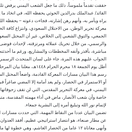
حققت تقدماً ملموساً، ذلك ما جعل الشعب اليمني يرفض تلك
القائد/ عبدالملك بدرالدين الحوثي يحفظه الله، في اتخاذ ما ي
يراه ويأمر به، وأنهم رهن إشارته، فجاءت دعوته – يحفظه الله
معركة تحرير الوطن، من الاحتلال السعودي، وانتزاع كافة ال
الجمعي، والتوق الشعبي إلى الخلاص، غير أن المحتل السعود
والرسمي، من خلال تحريك عملائه ومرتزقته، لإحداث فوضى داخ
مباشرة، بأقذر وأتفه المخططات والمشاريع، ورغم ما أحدثته
الجواب عليهم هذه المرة، جاء على لسان المتحدث الرسمي ب
أطل يوم الجمعة ١٨ محرم الحرام ١٤٤٨هـ، معلنا بيان المرحلة القادمة من الصراع؛ (مرحلة التحرير المقدس).
رسم هذا البيان مسارات المعركة القادمة، واضعاً المحتل الس
أو الاستمرار في الحصار، ولم يعد أمامة إلا المضي صاغراً
اليمني، في معركة التحرير المقدس، التي لن تقف زحوفاتها ع
خاصة وأن شعب الأنصار، ماض في أداء مهمته المقدسة، متوكل
لإتمام نور الله وتبليغ أمره إلى البشرية جمعاء.
تضمن البيان عددا من النقاط المهمة، التي حددت مسارات ال
عن مطار صنعاء، هو انتصار استراتيجي عظيم، أفقد العدوا
وأنهى معاناة ١٢ عاما من الحصار الغاشم، وهي خطو