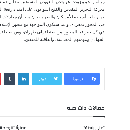
معركة التحرير المقدس والفتح الموعود، على امتداد رقعة ا
ومن خلفه أسياده الأمريكان والصهاينة، أن يعوا أن معادلات 
في المحور بمفرده، وإنما ستكون المواجهة مع محور الإسلام
في كل جغرافيا المحور، من صنعاء إلى طهران، ومن صنعاء إل
الجهادي ومهمتهم المقدسة، والعاقبة للمتقين.
لينكدإن
‏Tumblr
فيسبوك
تويتر
مقالات ذات صلة
“على بلاطة”
عمليةُ “الوعد ال