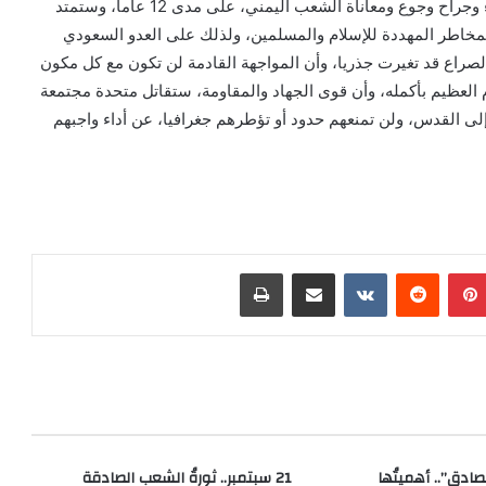
زواله ومحو وجوده، هو بعض التعويض المستحق، مقابل دماء وجراح وجوع ومعاناة الشعب اليمني، على مدى 12 عاما، وستمتد
لمخاطر المهددة للإسلام والمسلمين، ولذلك على العدو السعودي
الصراع قد تغيرت جذريا، وأن المواجهة القادمة لن تكون مع كل مكون
 العظيم بأكمله، وأن قوى الجهاد والمقاومة، ستقاتل متحدة مجتمعة
ى القدس، ولن تمنعهم حدود أو تؤطرهم جغرافيا، عن أداء واجبهم
بينتيريست
‏Reddit
‏VKontakte
مشاركة عبر البريد
طباعة
صادق”.. أهميتُها
21 سبتمبر.. ثورةُ الشعب الصادقة