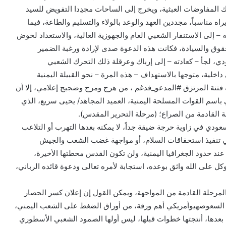
 المفاوضات العبثية، ويخرج إلى الساحات مجدِدا التفويض للسيد
راه مناسباً، مجددين العهد والوعد بالولاء والتسليم والطاعة، فيما
 – إلى الاستنفار الشعبي العام والجهوزية العالية، والاستعداد لخوض
حقوق والسيادة، فكانت هذه الدعوة صدى لإرادة ورغبة الضمير
ي، لجأ – كعادته – إلى إرباك وعرقلة ذلك التحرك الشعبي
لية، متوجها بالاستهداف – هذه المرة – نحو القبيلة اليمنية
 فتنة المرتزق #المدعو_فدغم ، من هرج ومرج وضجيج إعلامي، إلا أن
اسم القوات المسلحة اليمنية، العميد المجاهد/ يحيى سريع، الذي
عودي في زاوية حرجة ضيقة جداً، لا يمكنه بعدها التهرب أو التلاعب
 في تنفيذ استحقاقات السلام، أو مواجهة غضب الشعب والجيش
ند حدود الجغرافيا اليمنية، ولن تكون القدس محطتها الأخيرة،
 على الله واثق بوعده، استجابة لأمره تعالى ودعوة قائده الرباني،
مرحلة القادمة من المواجهة، ويمكن القول إن إعلان كسر الحصار
ن السعوصهيوأمريكي أهم ورقة، من أوراق الضغط على الشعب اليمني،
ة لها ما بعدها، أنتجتها خطوات قبلها، ليس أولها الصمود الشعبي الأسطوري