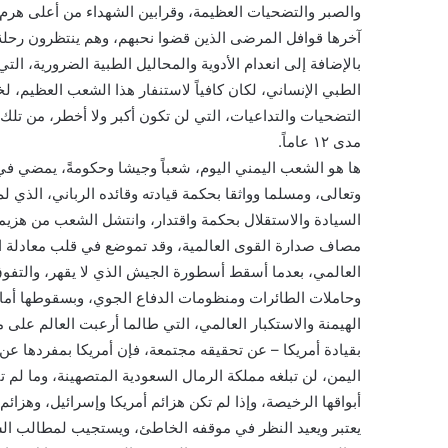
والصبر والتضحيات العظيمة، وقرابين الشهداء من أعلى هرم ا
آخرها قوافل المرضى الذين قضوا نحبهم، وهم ينتظرون رحلة 
بالإضافة إلى انعدام الأدوية والمحاليل الطبية الضرورية، ال
الطبي الإنساني، لكان كافياً لاستنفار هذا الشعب العظيم
التضحيات والتداعيات، التي لن تكون أكبر ولا أخطر، من تلك 
مدى ١٢ عاماً.
ها هو الشعب اليمني اليوم، شعباً وجيشا وحكومةً، يمضي في 
وتعالى، ومسلما وواثقا بحكمة قيادته وقائده الرباني، الذي لم
السيادة والاستقلال بحكمة واقتدار، وانتشل الشعب من هزيمة 
مصاف صدارة القوى العالمية، وقد تموضع في قلب معادلة الصرا
العالمي، بعدما أسقط أسطورة الجيش الذي لا يقهر، والتفوق
وحاملات الطائرات ومنظومات الدفاع الجوي، وبسقوطها أما
الهيمنة والاستكبار العالمي، التي طالما أرعبت العالم على
بقيادة أمريكا – عن تحقيقه مجتمعة، فإن أمريكا بمفردها عن 
اليمن، لن تبلغه مملكة الرمال السعودية المتصهينة، وما لم ت
أبواقها الرخيصة، وإذا لم تكن هزائم أمريكا وإسرائيل، وهزائ
يعتبر ويعيد النظر في موقفه الخاطئ، ويستجيب لمطالب ال