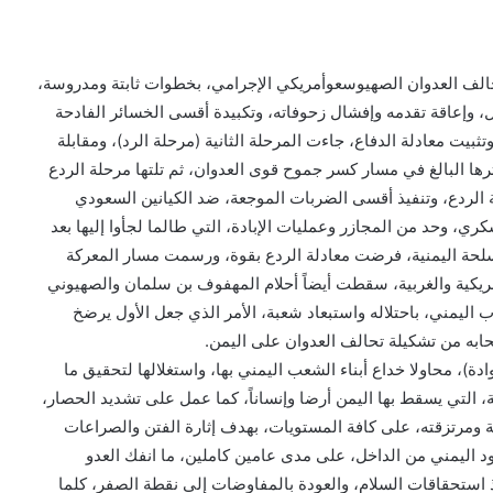
الف العدوان الصهيوسعوأمريكي الإجرامي، بخطوات ثابتة ومدروسة،
، وإعاقة تقدمه وإفشال زحوفاته، وتكبيدة أقسى الخسائر الفادحة
ثبيت معادلة الدفاع، جاءت المرحلة الثانية (مرحلة الرد)، ومقابلة
ها البالغ في مسار كسر جموح قوى العدوان، ثم تلتها مرحلة الردع
ة الردع، وتنفيذ أقسى الضربات الموجعة، ضد الكيانين السعودي
كري، وحد من المجازر وعمليات الإبادة، التي طالما لجأوا إليها بعد
سلحة اليمنية، فرضت معادلة الردع بقوة، ورسمت مسار المعركة
ريكية والغربية، سقطت أيضاً أحلام المهفوف بن سلمان والصهيوني
 اليمني، باحتلاله واستبعاد شعبة، الأمر الذي جعل الأول يرضخ
ابه من تشكيلة تحالف العدوان على اليمن.
 محاولا خداع أبناء الشعب اليمني بها، واستغلالها لتحقيق ما
 التي يسقط بها اليمن أرضا وإنساناً، كما عمل على تشديد الحصار،
 ومرتزقته، على كافة المستويات، بهدف إثارة الفتن والصراعات
د اليمني من الداخل، على مدى عامين كاملين، ما انفك العدو
استحقاقات السلام، والعودة بالمفاوضات إلى نقطة الصفر، كلما