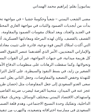
يمانيون| بقلم: إبراهيم محمد الهمداني
مضى الشعب اليمني – شعباً وحكومةً جشيا – في مواجهة تح
بدأت من أبجديات الصمود والثبات في مواجهة الغازي المحتل
في العديد والعتاد، وبعد امتلاك مقومات الصمود والمقاومة، وت
القصف بالقصف، وكان لهذه المرحلة ومعادلتها العسكرية، أثر
التي أكدت امتلاك اليمن قوة نوعية، قادرة على تثبيت معادل
والإماراتي المعتديين، الأمر الذي أفقدهما عنصر التفوق العس
كل هزيمة ميدانية، في جبهات المواجهة، غير أن القوات الم
وتحولاتها، وكما سقطت الرهانات على منظومات الدفاع الأم
الصغير بن زايد، في بسط النفوذ والسيطرة، على كامل التراب
للتهدئة وخفض التصعيد والمفاوضات، وجعل الثاني يعلن انسح
سعى العدو السعودي إلى جعل المفاوضات مثل (حصان طروادة)،
عجز عنه في الميدان، متحينا الفرصة ليضرب ضربته القاضية،
واستهداف الاقتصاد اليمني بمختلف الوسائل، وتحريك عملائة
الداخلية، وتفكيك وحدة النسيج الاجتماعي، وهدم قلعة الصمو
السعودي في ممارسة اختراقاته وتصعيده، والتهرب من تنفيذ 