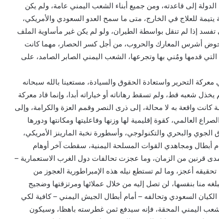
لدولة إلى قاعدته، ومن جميع أبناء الشعب اليمني عامة، ولم يكن
يتيمة للعلاج في الخارج، متى ما سمح العدو السعودي والأمريكي،
تي تفسد إذا لم تنقل بواسطة الطيران، ولو لم يكن غير مأساوية الملف
، لخوض أشرس المعارك والحروب، من أجل كسر الحصار، مهما كانت
التي قدمها ومُني بها وتجرعها، الشعب اليمني الصابر الصامد، على
معركة التحرير واستعادة الحقوق والسيادة، مستعينا بالله سبحانه
 يخذل شعبه قط، ولم تسقط رهاناته أو خياراته أبدا، وإنما قاد معركة
كانت واقعة به لا محالة، إلى ذرى النصر وقمم العزة والكرامة، وإلى
ع العالمي، كقوة إقليمية لها وزنها وفاعليتها ومكانتها ودورها
 الجوي والبحري والتكنولوجي، وأسطورة نخبة المارينز الأمريكي،
م أبطال ومجاهدي القوات المسلحة اليمنية، سقطت آخر أوهام
 مدى قرنين من الزمان، وما عجزت تحالفات دول الغرب الاستعمارية –
تحقيقه أعجز، وما لم تستطع نيله هذه الإمبراطورية العجوز من
بلغه منا بنفسها، لن تصل إليه من خلال عملائها ومرتزقتها وضجيج
م الكيان السعودي وتحالفه – أمام أبطال الجيش اليمني – كافية لكي
شعب اليمني المحقة، فإنه سيدفع ثمن غطرسته باهظا، وسيكون