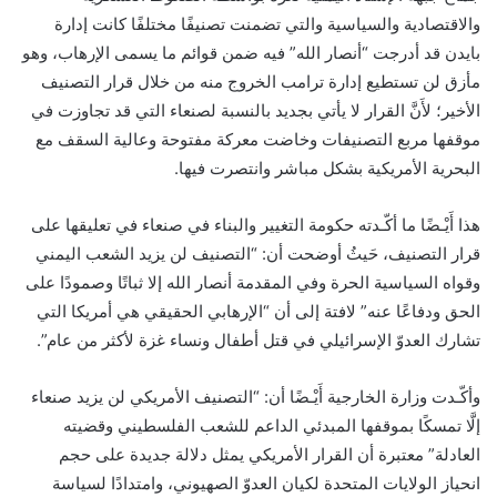
والاقتصادية والسياسية والتي تضمنت تصنيفًا مختلفًا كانت إدارة
بايدن قد أدرجت “أنصار الله” فيه ضمن قوائم ما يسمى الإرهاب، وهو
مأزق لن تستطيع إدارة ترامب الخروج منه من خلال قرار التصنيف
الأخير؛ لأَنَّ القرار لا يأتي بجديد بالنسبة لصنعاء التي قد تجاوزت في
موقفها مربع التصنيفات وخاضت معركة مفتوحة وعالية السقف مع
البحرية الأمريكية بشكل مباشر وانتصرت فيها.
هذا أَيْـضًا ما أكّـدته حكومة التغيير والبناء في صنعاء في تعليقها على
قرار التصنيف، حَيثُ أوضحت أن: “التصنيف لن يزيد الشعب اليمني
وقواه السياسية الحرة وفي المقدمة أنصار الله إلا ثباتًا وصمودًا على
الحق ودفاعًا عنه” لافتة إلى أن “الإرهابي الحقيقي هي أمريكا التي
تشارك العدوّ الإسرائيلي في قتل أطفال ونساء غزة لأكثر من عام”.
وأكّـدت وزارة الخارجية أَيْـضًا أن: “التصنيف الأمريكي لن يزيد صنعاء
إلَّا تمسكًا بموقفها المبدئي الداعم للشعب الفلسطيني وقضيته
العادلة” معتبرة أن القرار الأمريكي يمثل دلالة جديدة على حجم
انحياز الولايات المتحدة لكيان العدوّ الصهيوني، وامتدادًا لسياسة