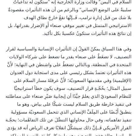
السلام في اليمن” وقالت وزارة الخارجية إنه “ستكون له تداعياتٌ
سلبيةٌ على الوضع الإنساني” وبالرغم من أن هذه التأثيراتِ مقصودةٌ
بلا شك من قبل إدارة ترامب، فَــإنَّها تقعُ خارجَ نطاق الهدف
الاستراتيجي المتمثل في تغيير موقفِ صنعاء أَو الإضرار بقدراتها، بل
إن نتائجَ هذه التأثيرات ستكونُ عكسيةً بكل تأكيد.
وفي هذا السياق يمكنُ القولُ إن التأثيراتِ الإنسانيةَ والسياسية لقرار
التصنيف، لا تضغَطُ على صنعاء بقدر ما تضغط على شركاء الولايات
المتحدة في المنطقة، وبالتالي تضغطُ على واشنطن في النهاية؛ لأَنَّ
هذه التأثيراتِ تعتمدُ بشكل رئيسي على مدى استجابة دول العدوان
(الإقليمية) وفي مقدمتها السعوديّة؛ لأَنَّ عرقلةَ مسار السلام على
سبيل المثال؛ بحُجّـةِ قرار التصنيف، سوف يكون خطأ استراتيجيَّا
للنظام السعوديّ الذي يعلمُ جيِّدًا أن إيجابيةَ صَبْرِ صنعاء على مماطلته
في تنفيذ خارطة طريق السلام ليست شيكًا على بياض، وهو ما
ينطبقُ أَيْـضًا على المِلَفِّ الإنساني الذي تتحمل السعوديّة مسؤوليةَ
تنفيذ تفاهماته، وفي حال محاولتِها التنصُّلَ عن تلك التفاهُمات؛ بحجّـة
القرارِ الأمريكي فَــإنَّ ذلك سيشكِّلُ انقلابًا تعرف الرياض أنه قد يؤدي
إلى انهيار حالة خفض التصعيد وهو ما يشكل كارثة بالنسبة للمملكة