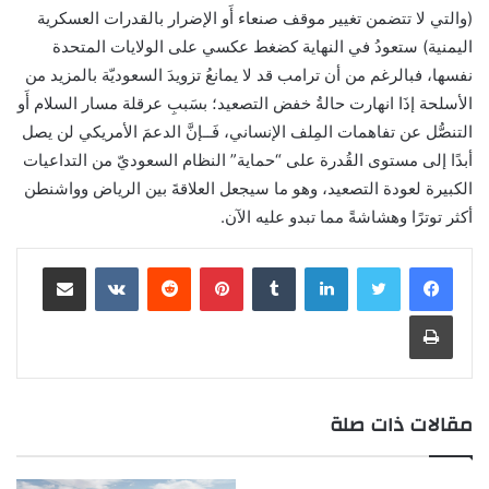
(والتي لا تتضمن تغيير موقف صنعاء أَو الإضرار بالقدرات العسكرية
اليمنية) ستعودُ في النهاية كضغط عكسي على الولايات المتحدة
نفسها، فبالرغم من أن ترامب قد لا يمانعُ تزويدَ السعوديّة بالمزيد من
الأسلحة إذَا انهارت حالةُ خفض التصعيد؛ بسَببِ عرقلة مسار السلام أَو
التنصُّل عن تفاهمات المِلف الإنساني، فَــإنَّ الدعمَ الأمريكي لن يصل
أبدًا إلى مستوى القُدرة على “حماية” النظام السعوديّ من التداعيات
الكبيرة لعودة التصعيد، وهو ما سيجعل العلاقةَ بين الرياض وواشنطن
أكثر توترًا وهشاشةً مما تبدو عليه الآن.
لينكدإن
‏Tumblr
بينتيريست
‏Reddit
‏VKontakte
مشاركة عبر البريد
طباعة
مقالات ذات صلة