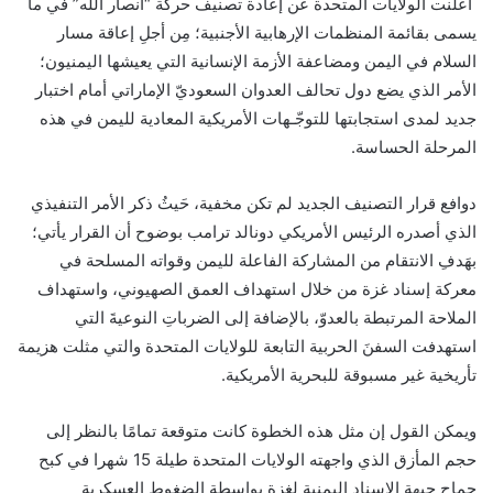
أعلنت الولايات المتحدة عن إعادة تصنيف حركة “أنصار الله” في ما
يسمى بقائمة المنظمات الإرهابية الأجنبية؛ مِن أجلِ إعاقة مسار
السلام في اليمن ومضاعفة الأزمة الإنسانية التي يعيشها اليمنيون؛
الأمر الذي يضع دول تحالف العدوان السعوديّ الإماراتي أمام اختبار
جديد لمدى استجابتها للتوجّـهات الأمريكية المعادية لليمن في هذه
المرحلة الحساسة.
دوافع قرار التصنيف الجديد لم تكن مخفية، حَيثُ ذكر الأمر التنفيذي
الذي أصدره الرئيس الأمريكي دونالد ترامب بوضوح أن القرار يأتي؛
بهَدفِ الانتقام من المشاركة الفاعلة لليمن وقواته المسلحة في
معركة إسناد غزة من خلال استهداف العمق الصهيوني، واستهداف
الملاحة المرتبطة بالعدوّ، بالإضافة إلى الضرباتِ النوعيةَ التي
استهدفت السفنَ الحربية التابعة للولايات المتحدة والتي مثلت هزيمة
تأريخية غير مسبوقة للبحرية الأمريكية.
ويمكن القول إن مثل هذه الخطوة كانت متوقعة تمامًا بالنظر إلى
حجم المأزق الذي واجهته الولايات المتحدة طيلة 15 شهرا في كبح
جماح جبهة الإسناد اليمنية لغزة بواسطة الضغوط العسكرية