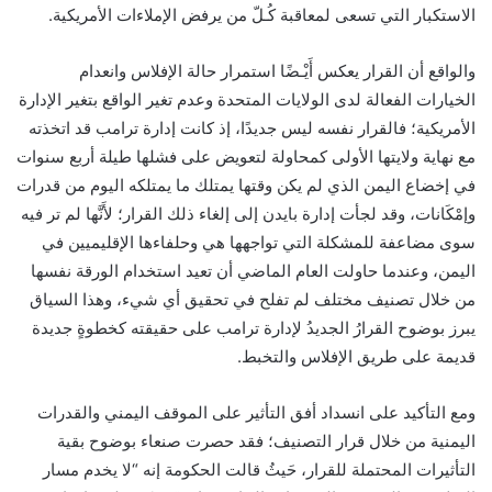
الاستكبار التي تسعى لمعاقبة كُـلّ من يرفض الإملاءات الأمريكية.
والواقع أن القرار يعكس أَيْـضًا استمرار حالة الإفلاس وانعدام
الخيارات الفعالة لدى الولايات المتحدة وعدم تغير الواقع بتغير الإدارة
الأمريكية؛ فالقرار نفسه ليس جديدًا، إذ كانت إدارة ترامب قد اتخذته
مع نهاية ولايتها الأولى كمحاولة لتعويض على فشلها طيلة أربع سنوات
في إخضاع اليمن الذي لم يكن وقتها يمتلك ما يمتلكه اليوم من قدرات
وإمْكَانات، وقد لجأت إدارة بايدن إلى إلغاء ذلك القرار؛ لأَنَّها لم تر فيه
سوى مضاعفة للمشكلة التي تواجهها هي وحلفاءها الإقليميين في
اليمن، وعندما حاولت العام الماضي أن تعيد استخدام الورقة نفسها
من خلال تصنيف مختلف لم تفلح في تحقيق أي شيء، وهذا السياق
يبرز بوضوح القرارُ الجديدُ لإدارة ترامب على حقيقته كخطوةٍ جديدة
قديمة على طريق الإفلاس والتخبط.
ومع التأكيد على انسداد أفق التأثير على الموقف اليمني والقدرات
اليمنية من خلال قرار التصنيف؛ فقد حصرت صنعاء بوضوح بقية
التأثيرات المحتملة للقرار، حَيثُ قالت الحكومة إنه “لا يخدم مسار