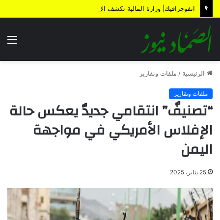
انفوجرافيك| وزارة المالية تكشف الأضرار الناتجة عن العدوان والحصار خلال 12 عاماً
الق
الرئيسية
/
ملفات وتقارير
ملفات وتقارير
“تصنيفٌ” انتقامي جديدٌ يعكس حالة
الإفلاس الأمريكي في مواجهة
اليمن
25 يناير، 2025