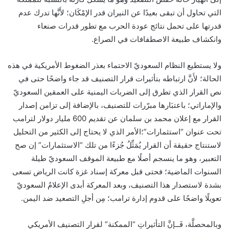
التي تحاول أن تبقى بعيدًا عن النيران قدر الإمْكَان؛ لأَنَّها تدرك عدم
قدرتها على تحمل نتائج عودة الحرب مع تطور قدرات صنعاء
وانكشاف طبيعة الاصطفافات في الصراع.
ولا يستطيع النظام السعوديّ الاحتماء بعذر الضغوط الأمريكية في هذه
الحالة؛ لأَنَّ ارتباطه بتأثيرات قرار التصنيف قد جاء واضحًا حتى في
نص القرار الذي تطرق إلى الضربات اليمنية على العمقين السعوديّ
والإماراتي؛ باعتبَارها مبرّرات للتصنيف، بالإضافة إلى تزامن إصدار
القرار مع إعلان محمد بن سلمان عن تقديم 600 مليار دولار لترامب
تحت عنوان “استثمارات”؛الأمر الذي لا يحتاج إلى الكثير من التحليل
لاستنتاج حقيقة أن القرار يُمَثِّلُ جُزءًا من تلك “الاستثمارات” إن صح
التعبير، وهو ما ينسجم أصلًا مع طبيعة الموقف السعوديّ طيلة
السنوات الماضية؛ فحتى قبل معركة إسناد غزة كانت الرياض تسعى
بشدة لاستصدار هذا التصنيف، وبعد المعركة أبدى الإعلامُ السعوديّ
تعويلًا واضحًا على قدوم إدارة ترامب؛ مِن أجلِ التصعيد ضد اليمن.
وبالمحصلَّة، فَــإنَّ التأثيراتِ “الممكنة” لقرار التصنيف الأمريكي