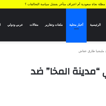
ية.. مظلة نجاة سعودية أم اعتراف متأخر بفشل سياسة التحالفات ؟
الرئيسية
أخبار محلية
ملفات وتقارير
مقالات
عربي ودولي
ا
د مليشيا طارق عفاش
 “مدينة المخا” ضد