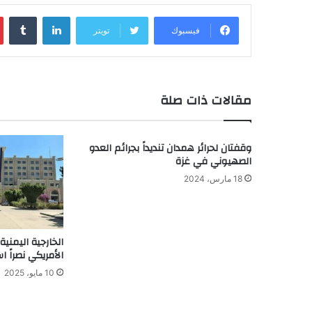
لينكدإن
‏Tumblr
فيسبوك
تويتر
مقالات ذات صلة
وقفتان لحرائر همدان تنديداً بجرائم العدو
الصهيوني في غزة
18 مارس، 2024
الخارجية اليمني
الأمريكي نصراً اس
10 مايو، 2025