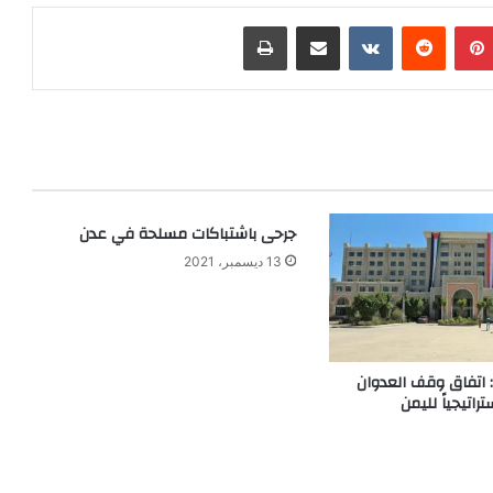
بينتيريست
‏Reddit
‏VKontakte
مشاركة عبر البريد
طباعة
جرحى باشتباكات مسلحة في عدن
13 ديسمبر، 2021
ة: اتفاق وقف العدوان
تراتيجياً لليمن