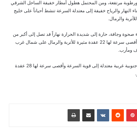
اً ورطوبة مرتفعة، ومن المحتمل هطول أمطار خفيفة الساحل الشرقي
اء النهار والرياح خفيفة إلى معتدلة السرعة تنشط أحياناً على خليج
 صحوة وجافة، حارة إلى شديدة الحرارة نهاراً قد تصل إلى أكبر من
42 درجة مئوية، والرياح معتدلة إلى نشطة السرعة قد تصل أقصى سرعة لها 22 عقدة مثيرة للأتربة والرمال على شمال غرب
 ومأرب.
فيما ستكون الأجواء بأرخبيل سقطرى، غائمة جزئياً، والرياح جنوبية غربية معتدلة إلى قوية السرعة وأقصى سرعة لها 28 عقدة
بينتيريست
‏Reddit
‏VKontakte
مشاركة عبر البريد
طباعة