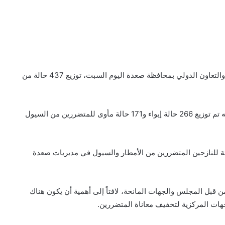
دشن فرع المجلس الأعلى لإدارة وتنسيق الشؤون الإنسانية والتعاون الدولي بمحافظة صعدة اليوم السبت، توزيع 437 حالة من
وفي التدشين أوضح مندوب فرع مجلس الشؤون الإنسانية أنه تم توزيع 266 حالة إيواء و171 حالة مأوى للمتضررين من السيول
رئة للنازحين المتضررين من الأمطار والسيول في مديريات صعدة
ن قبل المجلس والجهات المانحة، لافتاً إلى أهمية أن يكون هناك
جهات المركزية لتخفيف معاناة المتضررين.