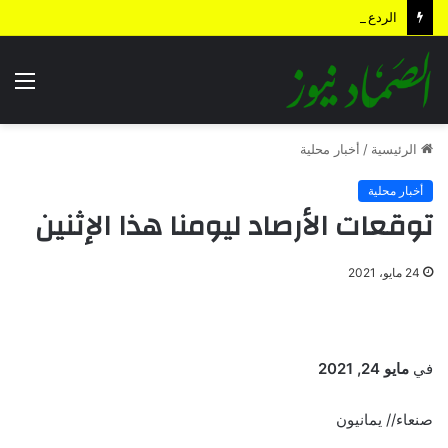
الردع الاستباقي .. كيف أعادت الضربة النوعية رسم معادلات المواجهة وأجهضت التحشيدات السعودية قبل انطلاقها؟
الق
الرئيسية
/
أخبار محلية
أخبار محلية
توقعات الأرصاد ليومنا هذا الإثنين
24 مايو، 2021
في
مايو 24, 2021
صنعاء// يمانيون