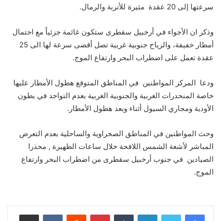
سرعتها إلى 20 عقدة مثيرة للأتربة والرمال.
وذكر ان الأجواء في أرخبيل سقطرى ستكون غائمة جزئياً مع احتمال
أمطار خفيفة، والرياح جنوبية غربية تصل أقصى سرعة لها الى 25
عقدة تعمل على اضطراب البحر وارتفاع الموج.
ودعا المركز المواطنين في المناطق المتوقع هطول الأمطار عليها
خاصة المنحدرات الغربية والجنوبية الغربية بعدم التواجد في بطون
الأودية ومجاري السيول أثناء وبعد هطول الأمطار.
وحث المواطنين في المناطق الصحراوية والساحلية بعدم التعرض
المباشر لأشعة الشمس اللافحة خلال ساعات الظهيرة , محذرا
الصيادين في جنوب أرخبيل سقطرى من اضطراب البحر وارتفاع
الموج.
لينكدإن
‏Tumblr
بينتيريست
‏Reddit
‏VKontakte
مشاركة عبر البريد