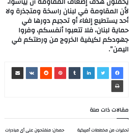
يحملون هدف إضعاف المقاومة أن ييأسوا،
لأن المقاومة في لبنان راسخة ومتجذرة ولا
أحد يستطيع إلغاء أو تحجيم دورها في
حماية لبنان، فلا تتعبوا أنفسكم، وفروا
جهودكم لكيفية الخروج من ورطتكم في
اليمن”.
لينكدإن
‏Tumblr
بينتيريست
‏Reddit
‏VKontakte
مشاركة عبر البريد
طباعة
مقالات ذات صلة
تحذيرات من مخططات أمريكية
حمدان: منفتحون على أي مبادرات