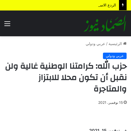
الردع الاستباقي .. كيف أعادت الضربة النوعية رسم معادلات المواجهة وأجهضت التحشيدات السعودية قبل انطلاقها؟
الق
الرئيسية
/
عربي ودولي
عربي ودولي
حزب الله: كرامتنا الوطنية غالية ولن
نقبل أن تكون محلا للابتزاز
والمتاجرة
15 نوفمبر، 2021
في
نوفمبر 15, 2021