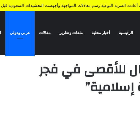
ف أعادت الضربة النوعية رسم معادلات المواجهة وأجهضت التحشيدات السعودية قبل ا
الرئيسية
أخبار محلية
ملفات وتقارير
مقالات
عربي ودولي
ا
 وجمعة “القدس عربية إسلامية”
ال للأقصى في فجر
إسلامية”