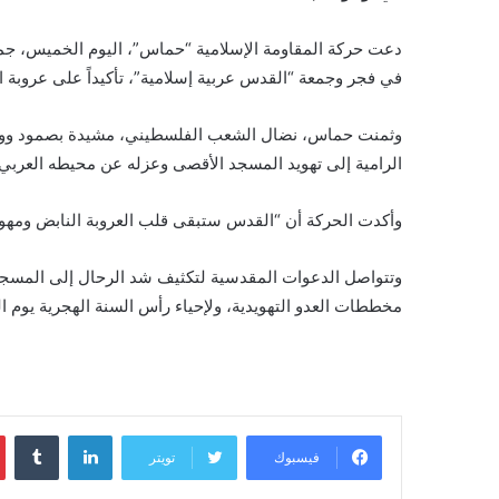
دعت حركة المقاومة الإسلامية “حماس”، اليوم الخميس، جم
في فجر وجمعة “القدس عربية إسلامية”، تأكيداً على عروبة 
وثمنت حماس، نضال الشعب الفلسطيني، مشيدة بصمود ووقوف
الرامية إلى تهويد المسجد الأقصى وعزله عن محيطه العربي 
وأكدت الحركة أن “القدس ستبقى قلب العروبة النابض ومهوى أ
وتتواصل الدعوات المقدسية لتكثيف شد الرحال إلى المسجد
مخططات العدو التهويدية، ولإحياء رأس السنة الهجرية يوم ا
لينكدإن
‏Tumblr
فيسبوك
تويتر