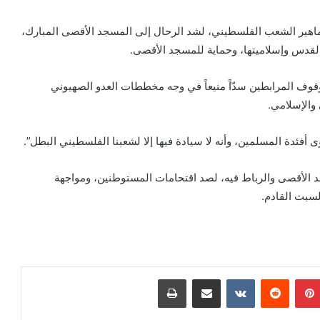
اهير الشعب الفلسطيني، لشد الرحال إلى المسجد الأقصى المبارك،
القدس وإسلاميتها، وحماية للمسجد الأقصى.
 المرابطين سدّاً منيعاً في وجه مخططات العدو الصهيوني
والإسلامي.
فئدة المسلمين، وأنه لا سيادة فيها إلا لشعبنا الفلسطيني البطل”.
 الأقصى والرباط فيه، لصد اقتحامات المستوطنين، ومواجهة
لسبت القادم.
بينتيريست
‏Reddit
‏VKontakte
مشاركة عبر البريد
طباعة