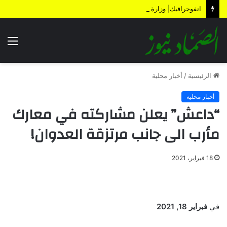
انفوجرافيك| وزارة المالية تكشف الأضرار الناتجة عن العدوان والحصار خلال 12 عاماً
الق
الرئيسية
/
أخبار محلية
أخبار محلية
“داعش” يعلن مشاركته في معارك
مأرب الى جانب مرتزقة العدوان!
18 فبراير، 2021
في
فبراير 18, 2021