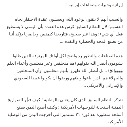
إيرانية وخبرات وصناعات إيرانية!!
والسبب أنهم لا يثقون بوعود الله، ويعيشون عقدة الاحتقار تجاه
انفسهم؛ لان النظام السابق كرس هذه العقدة بأن اليمني لا يستطيع
فعل أي شيء؛ وهذا غير صحيح، فتاريخنا كيمنيين وحاضرنا يؤكد أننا
من نصنع المجد والحضارة والتقدم …
هذه الصناعات والتطور رد واضح لكل أولئك المرتزقة الذين ظلوا
يشوهون أنصار الله بقولهم (هم متخلفين وغير متعلمين وأعداء العلم
ووووإلخ) .. بل أنصار الله ظهروا بأنهم متعلمون, وأن المتخلفين
والجهلاء هم الذين باعوا وطنهم ورضوا أن يكونوا عبيدا للسعودي
والإماراتي والأمريكي ..
نتذكر النظام السابق الذي كان يتغنى بالوطنية ؛ كيف فجَّر الصواريخ
اليمنية استجابة للتوجيهات الأمريكية ؛ وكيف أصبح اليمن يصنع
أسلحة متطورة بعد ثورة ٢١ سبتمبر التي أخرجت اليمن من الوصاية
الأمريكية …