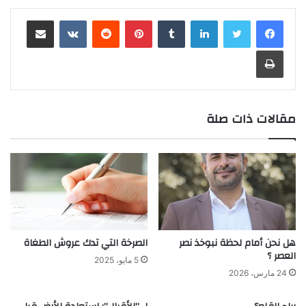
لينكدإن
‏Tumblr
بينتيريست
‏Reddit
‏VKontakte
مشاركة عبر البريد
طباعة
مقالات ذات صلة
هل نحن أمام لحظة نبوخذ نصر
الصرخة التي تدك عروش الطغاة
العصر ؟
5 مايو، 2025
24 مارس، 2026