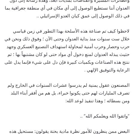
والطائرات المسيّرة والقناصات بمديات أبعد، وهذه رسالة إلى دول
العدوان أننا نستطيع الوصول إلى أي مكان في أي منطقة جغرافية بما
في ذلك الوصول إلى عمق كيان العدو الإسرائيلي ..
لاحظوا كيف تم صناعة هذه الأسلحة بهذا التطور في زمن قياسي
خلال ست سنوات منذ بداية العدوان وحتى الآن ؛ وفوق ذلك ونحن في
حرب وحصار وحرب أمنية لمحاولة استهداف التصنيع العسكري وجهد
حثيث يبذله العدوان لمنع دخول أي مواد حتى لو كان مشتبهاً بها ؛ ثم
ننتج هذه الصناعات وبكميات كبيرة فإن دل على شيء فإنما يدل على
الرعاية والتوفيق الإلهي .
المصنعون عقول يمنية لم يدرسوا عشرات السنوات في الخارج ولم
تصرف المليارات لهم حتى يكونوا خبراء، بل هم من أفقر أبناء البلد
ومن بسطائه ؛ وهذا تنفيذ لوعد الله:
“واتقوا الله ويعلمكم الله” ..
البعض ممن ينظرون للأمور نظرة مادية بحتة يقولون: مستحيل هذه