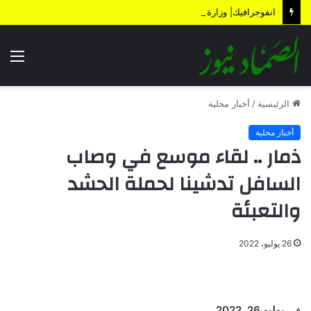
انفوجرافيك| وزارة المالية تكشف الأضرار الناتجة عن العدوان والحصار خلال 12 عاماً
الق
الرئيسية
/
أخبار محلية
أخبار محلية
ذمار .. لقاء موسع في وصاب
السافل تدشينا لحملة الحشد
والتعبئة
26 يوليو، 2022
في
يوليو 26, 2022