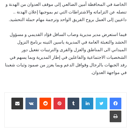
الخاصة في المحافظة أمين الضالعي إلى موقف العدوان من الهدنة و
تنصله عن التزاماته والاشتراطات التي تم بموجبها إعلان الهدنة ..
داعيين إلى العمل بروح الفريق الواحد وترجمة مهام حملة التحشيد.
فيما استعرض مدير مديرية وصاب السافل فؤاد القديمي و مسؤول
الحشد والتعبئة العامة في المديرية ياسين التينه برنامج النزول
الميداني الى المناطق والعزل والقرى والترتيبات تفعيل دور
الشخصيات الاجتماعية والفاعلين في إطار المديرية وبما يسهم في
رفد الجبهات بالرجال وقوافل الدعم وبما يعزز من صمود وثبات شعبنا
في مواجهة العدوان.
لينكدإن
‏Tumblr
بينتيريست
‏Reddit
‏VKontakte
مشاركة عبر البريد
طباعة