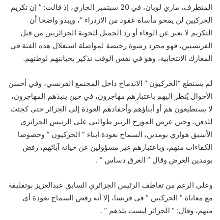
المتطرف، ماري لوبان، في 20 سبتمبر الجاري، إذ قالت: ” إن تكريم
الحركيين لن يمحو مأساة عقود من الازدراء “، ويبدو واضحا أن
التكريم لا يعبر عن الوفاء أو رد الجميل للخونة الجزائريين من قبل
الفرنسيين، فهو مجرد رشوة رخيصة لمواصلة استغلال هذه الفئة في
المعارك الانتخابية، وهو في نفس الوقت تذكير بخيانتهم لوطنهم.
لم يستطع “الحركيون ” الاندماج داخل المجتمع الفرنسي، وفي أحسن
الأحوال يُنظر إليهم باعتبارهم مهاجرون، في حين ينبذهم المهاجرون،
لا يستطيعون هم أو أبناؤهم وأحفادهم العودة إلى الجزائر حتى كجثث
للدفن، وحين عرض المؤرخ الزبير طوالبي على الرئيس الجزائري
الأسبق هواري بومدين، السماح بعودة أبناء ” الحركيون ” وخصوصا
الكفاءات منهم، وباعتبارهم غير مسؤولين عن خيانة آبائهم، رفض
بومدين العرض وقال ” العرق دساس ” .
وعلى الرغم من تعاطف الرئيس الجزائري السابق عبدالعزيز بوتفليقة
مع معاناة ” الحركيين ” في فرنسا، إلا أنه رفض السماح بعودة أي
منهم، وقال: ” الجزائر ليست بلدهم ” .