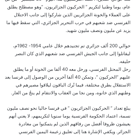
عام، يوما وطنيا لتكريم ” الحركيون الجزائريون، “وهو مصطلح يطلق
على العملاء والخونة الجزائريين الذين شاركوا إلى جانب الاحتلال
الفرنسي ضد شعبهم في حرب التحرير الجزائري، التي سقط فيها ما
يزيد عن مليون ونصف مليون شهيد.
حوالي 200 ألف جزائري تم تجنيدهم خلال عامي 1954- 1962م،
ليقاتلوا إلى جانب الجيش الفرنسي ضد شعبهم الذي كان النصر
حليفه.
رحل المحتل الفرنسي، ورحل معه 40 ألفا من الخونة أو ما يطلق
عليهم “الحركيون “، وتمكن 40 ألفا آخرين من الوصول إلى فرنسا بعد
الاستقلال بطرق مختلفة، فيما تُرك الباقون ليلاقوا مصيرهم في
وطنهم الذي خانوه، ومن نجا من العقاب والانتقام لم ينجُ من العار.
يبلغ تعداد ” الحركيون الجزائريون ” في فرنسا حاليا نحو نصف مليون
نسمة، اعتماد الحكومة الفرنسية يوما سنويا لتكريمهم، لا يعني أنهم
يعيشون ظروفا أفضل من رفاقهم الذين لم يتمكنوا من مغادرة
الجزائر. ويكفي الإشارة هنا إلى تعليق زعيمة اليمين الفرنسي