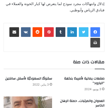
إذلال وانتهاكات مجرد نموذج لما يتعرض لها كبار الخونة والعملاء في
فنادق الرياض وأبوظبي.
لينكدإن
‏Tumblr
بينتيريست
‏Reddit
‏VKontakte
مشاركة عبر البريد
طباعة
مقالات ذات صلة
صفعات يمانية لأمريكا بنكهة
سقوطُ السعوديّة لأسفل سافلين
“البارود”
3 يناير، 2022
3 يونيو، 2024
العدوان والمرتبات.. حملة الرهان
الخاسر