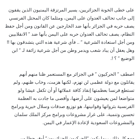
على خطى الخونة الجزائريين، يسير المرتزقة اليمنيون الذين يقفون
إلى جانب تحالف العدوان على اليمن، ومثلما كان المحتل الفرنسي
يصف حربه في الجزائر بأنها ضد الخارجين عن القانون ومن أجل حفظ
النظام، يصف تحالف العدوان حربه على اليمن بأنها ضد ” الانقلابيين
ومن أجل استعادة الشرعية ” .. فأي شرعية هذه التي يتشدقون بها !!
وهل يعقل أن يباد شعب ويدمر وطن من أجل شرعية زائفة لـ ” ابن
الوضيع ” ؟ !.
اصطف ” الحركيون ” في الجزائر مع المستعمر ظنا منهم أنهم
يقاتلون مع دولة عظمى لن تهزم، لكنها هزمت، وخاب ظنهم، ولم
تستطع فرنسا بعظمتها إنقاذ كافة عملائها أو أن تكفل عيشا ولو
متواضعا لمن يعيشون على أرضها، وأقصى ما جادت به العظمة
الفرنسية بثرواتها وقوانينها، هو توزيع صدقات وسلال خيرية وبرامج
تحسين وتنمية، على غرار مشروعات وبرامج مركز الملك سلمان
والمشروعات السعودية لإعادة الإعمار في اليمن.
ومع كل ذلك، ربما يكون “الحركيون الجزائريون” أوفر حظا من