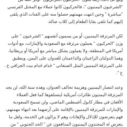
“الشرعيون اليمنيون “، فالحركيون كانوا عملاء مع المحتل الفرنسي
“مباشرة ” وحين انتهت مهمتهم حصلوا منه على الفتات الذي يلقى
إليهم كما تلقى بقايا الطعام إلى كلاب ضالة.
لكن المرتزقة اليمنيين، أو من يسمون أنفسهم ” الشرعيون ” على
وزن “الحركيون ” يعملون مرتزقة مع السعودية والإمارات، مع أدوات
أمريكا في المنطقة، ولا يعملون بشكل مباشر مع أمريكا أو بريطانيا،
وهما الدولتان الراعيتان والداعمتان للعدوان على اليمن، وينطبق
على المرتزقة اليمنيين المثل الصنعاني ” خَدام خَدام بيت الجرافي خ .
خ “.
وعند انتصار اليمنيين وهزيمة تحالف العدوان، وهذه سنة الله، لن يجد
المرتزقة اليمنيون طائرات أمريكية ليتسلقوها كما فعل العملاء
الأفغان في مطار كابول أغسطس الماضي، ولن تسمح السعودية
والإمارات للمرتزقة اليمنيين بالإقامة على أرضهما بعد انتهاء مهمتهم،
فهم يتعرضون للإذلال والإهانات وهم لا يزالون في الخدمة، ولعل ما
يتعرض له المجندون اليمنيون المدافعون عن ” الحد الجنوبي ” من