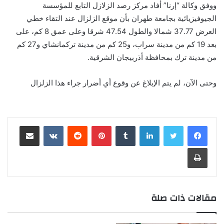
ووفق وكالة “إرنا” أفاد مركز رصد الزلازل التابع للمؤسسة
الجيوفيزيائية بجامعة طهران بأن موقع الزلزال عند التقاء خطي
العرض 37.77 شمالا والطول 47.54 شرقا وعلى عمق 8 كم، على
بعد 19 كم من مدينة سراب، و25 كم من مدينة تركمانشاي و27 كم
من مدينة ترك بمحافظة أذربيجان الشرقية.
وحتى الآن، لم يتم الإبلاغ عن وقوع أي أضرار جراء هذا الزلزال
لينكدإن
‏Tumblr
بينتيريست
‏Reddit
‏VKontakte
مشاركة عبر البريد
طباعة
مقالات ذات صلة