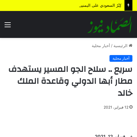
كِبْرُ السعودي على اليمنيين.. هل من نهاية؟!
الق
الرئيسية
/
أخبار محلية
أخبار محلية
سريع .. سلاح الجو المسير يستهدف
مطار أبها الدولي وقاعدة الملك
خالد
12 فبراير، 2021
في
فبراير 12, 2021