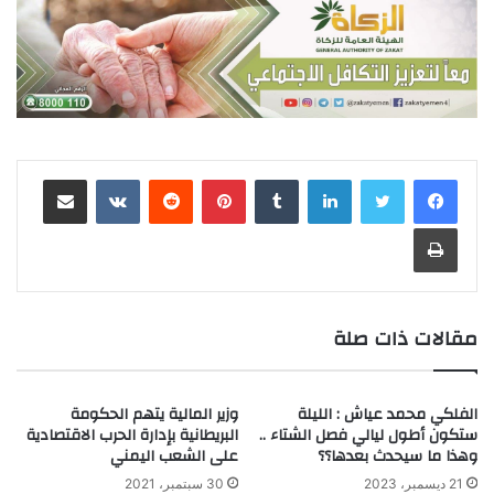
لينكدإن
‏Tumblr
بينتيريست
‏Reddit
‏VKontakte
مشاركة عبر البريد
طباعة
مقالات ذات صلة
الفلكي محمد عياش : الليلة
وزير المالية يتهم الحكومة
ستكون أطول ليالي فصل الشتاء ..
البريطانية بإدارة الحرب الاقتصادية
وهذا ما سيحدث بعدها؟؟
على الشعب اليمني
21 ديسمبر، 2023
30 سبتمبر، 2021