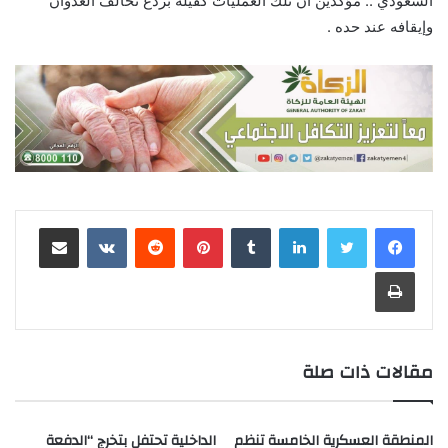
السعودي .. مؤكدين أن تلك العمليات كفيلة بردع تحالف العدوان
وإيقافه عند حده .
لينكدإن
‏Tumblr
بينتيريست
‏Reddit
‏VKontakte
مشاركة عبر البريد
طباعة
مقالات ذات صلة
المنطقة العسكرية الخامسة تنظم
الداخلية تحتفل بتخرج “الدفعة