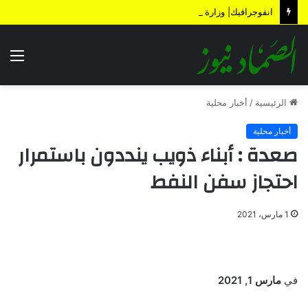
انفوجرافيك| وزارة المالية تكشف الأضرار الناتجة عن العدوان والحصار خلال 12 عاماً
الق
الرئيسية
/
أخبار محلية
أخبار محلية
صعدة : أبناء ذويب ينددون باستمرار
احتجاز سفن النفط
1 مارس، 2021
في
مارس 1, 2021