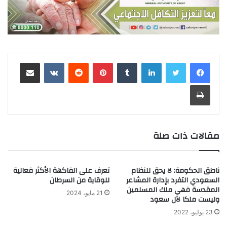
لينكدإن
‏Tumblr
بينتيريست
‏Reddit
‏VKontakte
مشاركة عبر البريد
طباعة
مقالات ذات صلة
ناطق الحكومة: لا يحق للنظام
تعرف على الفاكهة الأكثر فعالية
السعودي التفرد بإدارة المشاعر
للوقاية من السرطان
المقدسة فهي ملك المسلمين
21 مايو، 2024
وليست ملكا لآل سعود
23 يوليو، 2022