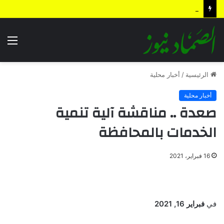
بيان القوات المسلحة اليمنية.. رسائل ردع واستباق للتصعيد وترسيخ لمعادلة “الحصار بالحصار”
الق
الرئيسية
/
أخبار محلية
أخبار محلية
صعدة .. مناقشة آلية تنمية
الخدمات بالمحافظة
16 فبراير، 2021
في
فبراير 16, 2021