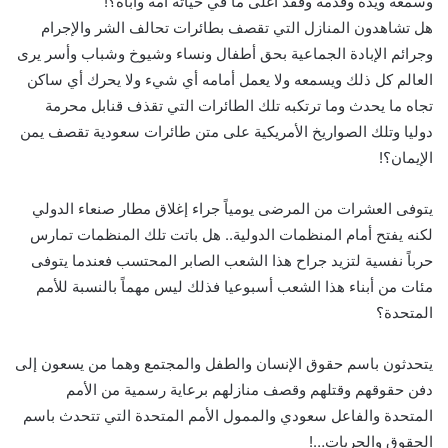
وسمعه ويده وقدمه وفقد أغلى ما في حياته أمه وأباه؟!
هل تشاهدون المنازل التي تقصف بطائرات تحالف الشر والإجرام
وجرائم الإبادة الجماعية بحق أطفال ونساء وشيوخ وشباب وأسر يرى
العالم كل ذلك ويسمعه ولا يعمل أمامه أي شيء ولا يحرك أي ساكن
تجاه ما يحدث وما ترتكبه تلك الطائرات التي تقذف قنابل محرمة
دوليا وتلك الصواريخ الأمريكية على متن طائرات سعودية تقصف يمن
الإيمان؟!
يتوفى العشرات من المرضى يومياً جراء إغلاق مطار صنعاء الدولي
لكنه يفتح أمام المنظمات الدولية.. هل باتت تلك المنظمات تمارس
حرباً نفسية لتزيد جراح هذا الشعب الصابر المحتسب فعندما يتوفى
مئات من أبناء هذا الشعب أسبوعيا فذلك ليس مهماً بالنسبة للأمم
المتحدة؟
يتحدثون باسم حقوق الإنسان والطفل والمجتمع وهما من يسعون إلى
دفن حقوقهم وقتلهم وقصف منازلهم برعاية رسمية من الأمم
المتحدة والفاعل سعودي والممول الأمم المتحدة التي تتحدث باسم
الحقوق والحريات…!