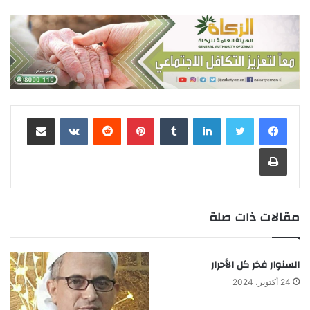
لينكدإن
‏Tumblr
بينتيريست
‏Reddit
‏VKontakte
مشاركة عبر البريد
طباعة
مقالات ذات صلة
السنوار فخر كل الأحرار
24 أكتوبر، 2024