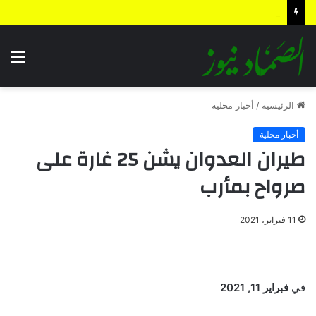
بيان القوات المسلحة اليمنية.. رسائل ردع واستباق للتصعيد وترسيخ لمعادلة “الحصار بالحصار”
الق
الرئيسية
/
أخبار محلية
أخبار محلية
طيران العدوان يشن 25 غارة على
صرواح بمأرب
11 فبراير، 2021
في
فبراير 11, 2021