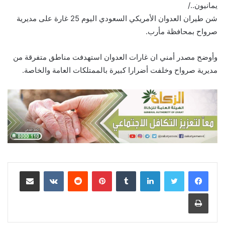
يمانيون../
شن طيران العدوان الأمريكي السعودي اليوم 25 غارة على مديرية
صرواح بمحافظة مأرب.
وأوضح مصدر أمني ان غارات العدوان استهدفت مناطق متفرقة من
مديرية صرواح وخلفت أضرارا كبيرة بالممتلكات العامة والخاصة.
لينكدإن
‏Tumblr
بينتيريست
‏Reddit
‏VKontakte
مشاركة عبر البريد
طباعة