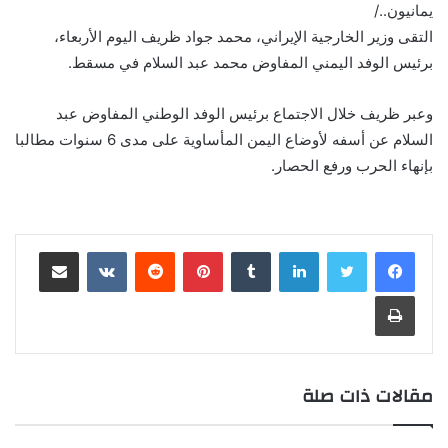
يمانيون../
التقى وزير الخارجية الإيراني، محمد جواد ظريف اليوم الأربعاء،
برئيس الوفد اليمني المفاوض محمد عبد السلام في مسقط.
وعبر ظريف خلال الاجتماع برئيس الوفد الوطني المفاوض عبد
السلام عن أسفه لأوضاع اليمن المأساوية على مدى 6 سنوات مطالبا
بإنهاء الحرب ورفع الحصار.
لينكدإن
‏Tumblr
بينتيريست
‏Reddit
‏VKontakte
مشاركة عبر البريد
طباعة
مقالات ذات صلة