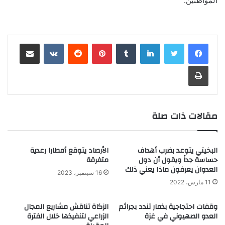
المواطنين.
لينكدإن
‏Tumblr
بينتيريست
‏Reddit
‏VKontakte
مشاركة عبر البريد
طباعة
مقالات ذات صلة
البخيتي يتوعد بضرب أهداف
الأرصاد يتوقع أمطارا رعدية
حساسة جداً ويقول أن دول
متفرقة
العدوان يعرفون ماذا يعني ذلك
16 سبتمبر، 2023
11 مارس، 2022
وقفات احتجاجية بذمار تندد بجرائم
الزكاة تناقش مشاريع المجال
العدو الصهيوني في غزة
الزراعي لتنفيذها خلال الفترة