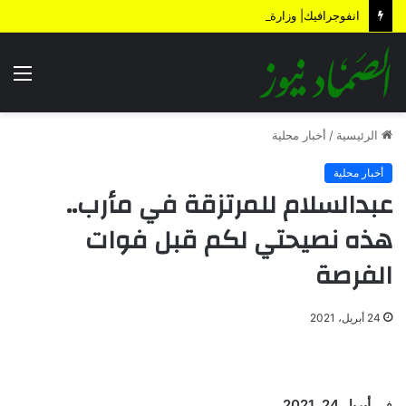
انفوجرافيك| وزارة المالية تكشف الأضرار الناتجة عن العدوان والحصار خلال 12 عاماً
الق
الرئيسية
/
أخبار محلية
أخبار محلية
عبدالسلام للمرتزقة في مأرب..
هذه نصيحتي لكم قبل فوات
الفرصة
24 أبريل، 2021
في
أبريل 24, 2021