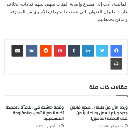
الماضية، أدت إلى مصرع وإصابة المئات منهم، بينهم قيادات، بخلاف
غارات طيران العدوان التي تعمدت استهداف الأسرى من المرتزقة
وأماكن تجمعاتهم.
لينكدإن
‏Tumblr
بينتيريست
‏Reddit
‏VKontakte
مشاركة عبر البريد
طباعة
مقالات ذات صلة
وردنا الآن من صنعاء.. صدور قانون
وقفة حاشدة في اللحيَّة بالحديدة
جديد ويتم العمل به اعتباراً من
تضامنا مع الشعب والمقاومة
هذه اللحظة (تفاصيل)
الفلسطينية
17 فبراير، 2024
19 أكتوبر، 2023