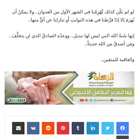
لو لم نكُن كذلك لَهُزِمْنا في الشهر الأول من العدوان.. ولا يمكنُ أن
نُهزمَ إلا إذَا فرَّطنا في هذه الثوابتِ أَو تنازلنا عن أيٍّ منها..
إنها سُنةُ الله التي ليس لها تبديل.. ووعدُه الصادقُ الذي لن يتخلَّفَ..
ومَن أصدقُ من الله حديثاً..
والعاقبة للمتقين..
لينكدإن
‏Tumblr
بينتيريست
‏Reddit
‏VKontakte
مشاركة عبر البريد
طباعة