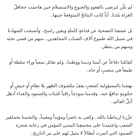
لم نكُن لنرضى بالقعودِ والخنوعِ والاستسلامِ حين هاجمت جحافلُ
الغزاة بلدَنا.. أياً كانت النتائجُ المتوقعةُ حينها..
بل عشقنا التضحيةَ عن قناعةٍ كاملةٍ ويقين راسخ.. وأصبحت الشهادةُ
في سبيل الله طموحَ آلاف الشباب المجاهدين.. منهم من قضى نحبَه
ومنهم من ينتظر..
كقاتلنا دفاعاً عن أمتنا وديننا ووطننا.. ولم نقاتل سعياً وراء سلطة أَو
طمعاً في منصبٍ أَو جاه..
نهضنا بالمسؤولية كشعبٍ يقفُ مكشوفَ الظهر بلا نظامٍ أَو جيشٍ أَو
حكومةٍ تدافعُ عنه.. وقدمنا نموذجاً راقياً للثبات والصمود والفداء أذهل
كُـلَّ العالم..
عزّزنا ارتباطَنا بالله.. وكفى به ناصراً ومؤيداً ومعيناً.. والتحمنا بجماهير
الشعب واعتمدنا على مجتمعِنا اليمني المؤمن في رعاية شجرة
الصمود التي أثمرت أبطالاً لا مثيلَ لهم على مر التاريخ..