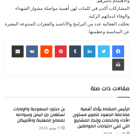
والاهتمام بأسرهم.
المشاركات أكدن في كلمات لهن أهمية مواصلة مشوار الشهداء
والوفاء لدمائهم الزكية.
تخللت الفعالية عدد من البرامج والأناشيد والفقرات المتنوعة المعبرة
عن المناسبة وعظمتها.
لينكدإن
‏Tumblr
بينتيريست
‏Reddit
‏VKontakte
مشاركة عبر البريد
طباعة
مقالات ذات صلة
الرئيس المشاط يؤكد أهمية
بن حبتور: السعودية والإمارات
مضاعفة الجهود لتطوير مستوى
تستغلان جزر اليمن وسواحله
الأداء والخدمات وإنجاز المشاريع
لمصالح الصهاينة والأمريكان
التي تلبي احتياجات المواطنين
11 يونيو، 2022
21 يونيو، 2023