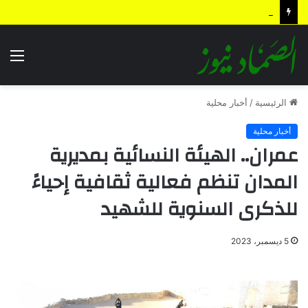
الردع الاستباقي .. كيف أعادت الضربة النوعية رسم معادلات المواجهة وأجهضت التحشيدات السعودية قبل انطلاقها؟
الق
الرئيسية
/
أخبار محلية
أخبار محلية
عمران.. الهيئة النسائية بمديرية
المدان تنظم فعالية ثقافية إحياءً
للذكرى السنوية للشهيد
5 ديسمبر، 2023