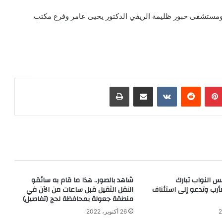
ومستشفى حبور ظليمة الريفي الدكتور يحيى عامر وفرع مكتب
بينتيريست
‏Reddit
‏VKontakte
مشاركة عبر البريد
طباعة
س النواب تبارك
شاهد بالصور.. هذا ما قام به سائقو
أرب وتدعو إلى استئناف
النقل الثقيل قبل ساعات من الآن في
منطقة جعولة بمحافظة لحج (تفاصيل)
26 أكتوبر، 2022