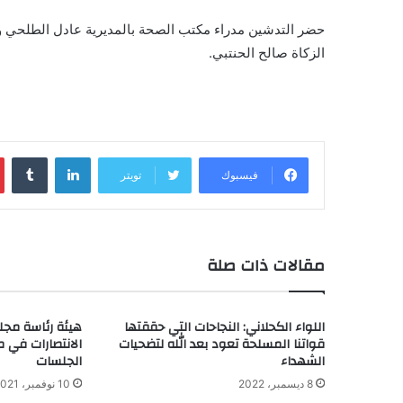
حضر التدشين مدراء مكتب الصحة بالمديرية عادل الطلحي 
الزكاة صالح الحنتبي.
لينكدإن
‏Tumblr
فيسبوك
تويتر
مقالات ذات صلة
اللواء الكحلاني: النجاحات التي حققتها
هيئة رئاسة مجل
قواتنا المسلحة تعود بعد الله لتضحيات
الانتصارات في م
الشهداء
الجلسات
8 ديسمبر، 2022
10 نوفمبر، 2021