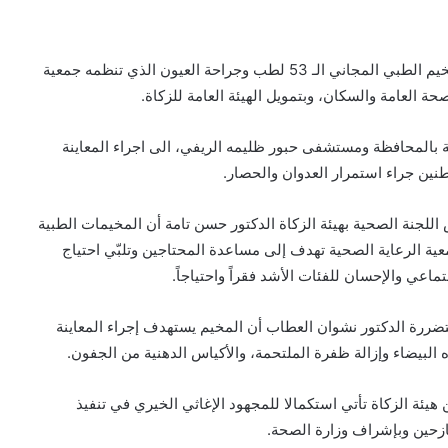
بدأت بمديرية حبور ظليمة محافظة عمران اليوم، أعمال المخيم الطبي المجاني الـ 53 لطب وجراحة العيون الذي تنظمه جمعية
ة العامة والسكان، وبتمويل الهيئة العامة للزكاة.
 بالمحافظة ومستشفى حبور ظليمه الريفي، الى اجراء المعاينة
نين جراء استمرار العدوان والحصار.
اللجنة الصحية بهيئة الزكاة الدكتور حسن تامة أن المخيمات الطبية
معية الرعاية الصحية تهدف إلى مساعدة المحتاجين وتلبّي احتياج
ماعي والإحسان للفئات الأشد فقراً واحتياجاً.
ضررة الدكتور نشوان العطاب أن المخيم يستهدف إجراء المعاينة
هيئة الزكاة تأتي استكمالا للمجهود الإغاثي الخيري في تنفيذ
زحين وبإشراف وزارة الصحة.